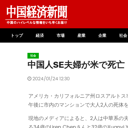
Skip
to
content
トップ
経済
市場
産業
企業
社会
社会
中国人SE夫婦が米で死亡
2024/01/24 12:30
アメリカ・カリフォルニア州ロスアルトス市（L
午後に市内のマンションで大人2人の死体
現地のメディアによると、2人は中華系の
る34歳のLiren Chenさんと32歳のXu