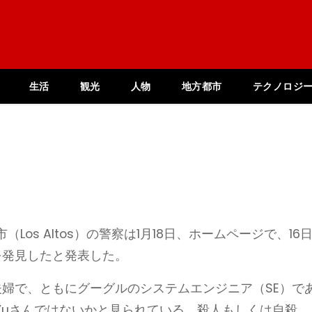
生活
観光
人物
地方都市
テクノロジ
os Altos）の警察は1月18日、ホームページで、16
を発見したと発表した。
夫婦で、ともにグーグルのシステムエンジニア（SE）で
anyi Yuさんではないかと見られている。殺人もしくは自殺