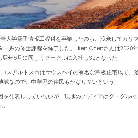
8年に清華大学電子情報工程科を卒業したのち、渡米してカリ
の修士課程を修了した。Liren Chenさんは2020年
さんも翌年6月に同じくグーグルに入社しSEとなった。
たロスアルトス市はサウスベイの有名な高級住宅地で、
地域なので、中華系の住民もかなり多いという。
因を発表ししていないが、現地のメディアはグーグルの
る。