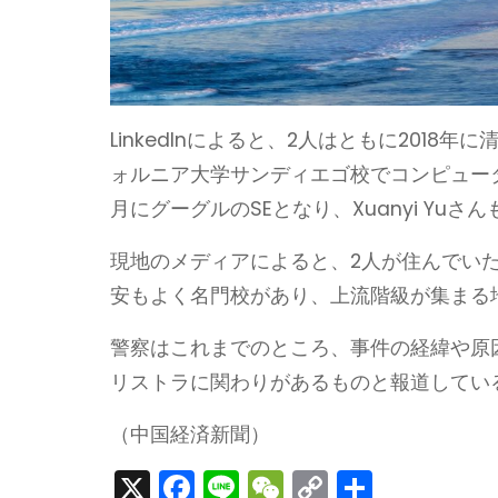
LinkedInによると、2人はともに201
ォルニア大学サンディエゴ校でコンピューター系
月にグーグルのSEとなり、Xuanyi Yu
現地のメディアによると、2人が住んでい
安もよく名門校があり、上流階級が集まる
警察はこれまでのところ、事件の経緯や原
リストラに関わりがあるものと報道してい
（中国経済新聞）
X
F
Li
W
C
S