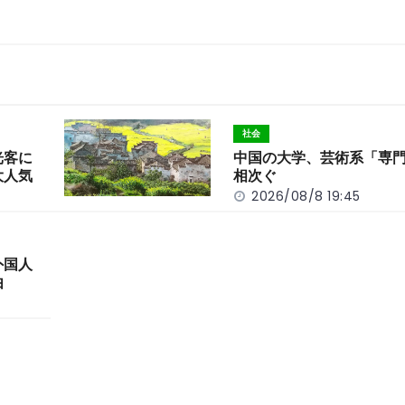
社会
光客に
中国の大学、芸術系「専
大人気
相次ぐ
2026/08/8 19:45
外国人
由