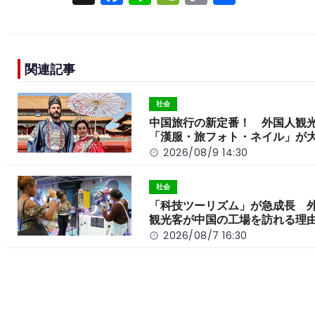
a
n
e
o
h
c
e
C
p
ar
e
h
y
e
関連記事
b
a
Li
o
t
n
社会
o
k
中国旅行の新定番！ 外国人観
「漢服・旅フォト・ネイル」が
k
2026/08/9 14:30
社会
「科技ツーリズム」が急成長 
観光客が中国の工場を訪れる理
2026/08/7 16:30