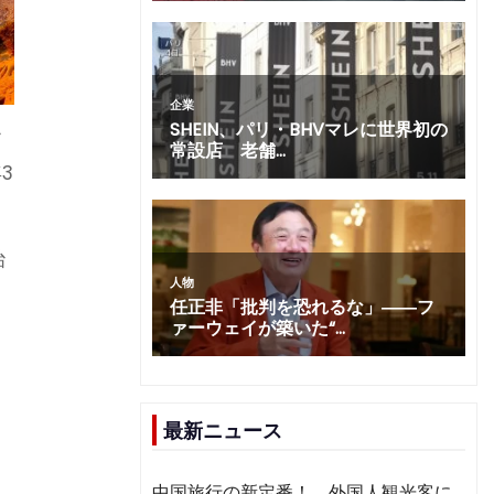
フ
3
治
最新ニュース
中国旅行の新定番！ 外国人観光客に