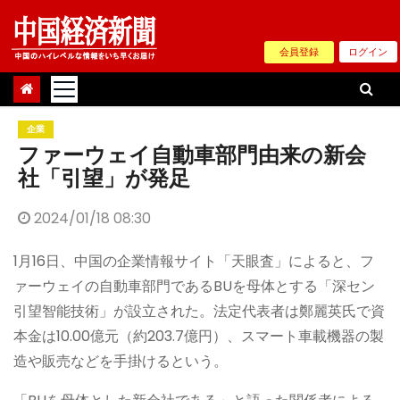
Skip
to
会員登録
ログイン
content
企業
ファーウェイ自動車部門由来の新会
社「引望」が発足
2024/01/18 08:30
1月16日、中国の企業情報サイト「天眼査」によると、フ
ァーウェイの自動車部門であるBUを母体とする「深セン
引望智能技術」が設立された。法定代表者は鄭麗英氏で資
本金は10.00億元（約203.7億円）、スマート車載機器の製
造や販売などを手掛けるという。