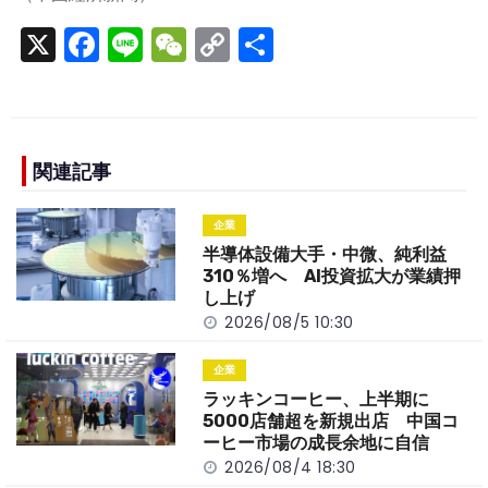
X
F
Li
W
C
S
a
n
e
o
h
c
e
C
p
ar
e
h
y
e
b
a
Li
関連記事
o
t
n
企業
o
k
半導体設備大手・中微、純利益
k
310％増へ AI投資拡大が業績押
し上げ
2026/08/5 10:30
企業
ラッキンコーヒー、上半期に
5000店舗超を新規出店 中国コ
ーヒー市場の成長余地に自信
2026/08/4 18:30