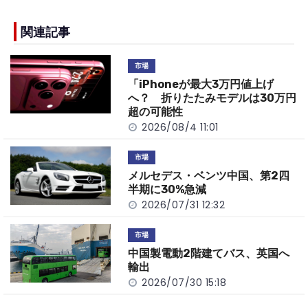
e
h
y
e
b
a
Li
関連記事
o
t
n
市場
o
k
「iPhoneが最大3万円値上げ
k
へ？ 折りたたみモデルは30万円
超の可能性
2026/08/4 11:01
市場
メルセデス・ベンツ中国、第2四
半期に30%急減
2026/07/31 12:32
市場
中国製電動2階建てバス、英国へ
輸出
2026/07/30 15:18