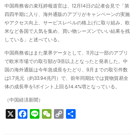
中国商務省の束珏婷報道官は、12月14日の記者会見で「第
四四半期に入り、海外通販のアプリがキャンペーンの実施
やアクセス向上、サービスレベルの格上げに取り組み、欧
米など各国で人気を集め、買い物シーズンでいい結果を残
している」と述べている。
中国商務省はまた業界データとして、11月は一部のアプリ
で欧米市場での取引額が3倍以上となったと発表した。中
国の海外通販は今年急成長をたどり、9月までの取引件数
は1.7兆元（約33.94兆円）で、前年同期比では貨物貿易全
体の成長率を1ポイント上回る14.4%増となっている。
（中国経済新聞）
X
F
Li
W
C
S
a
n
e
o
h
c
e
C
p
ar