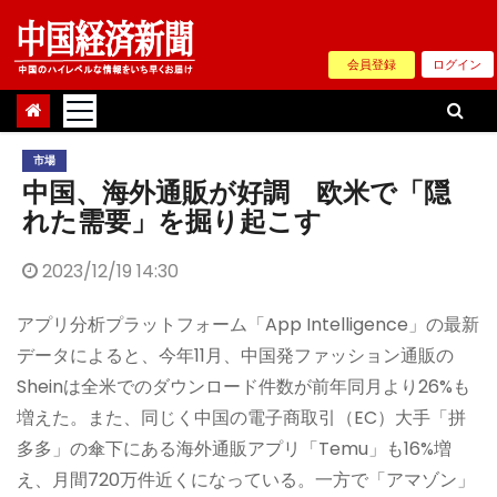
Skip
to
会員登録
ログイン
content
市場
中国、海外通販が好調 欧米で「隠
れた需要」を掘り起こす
2023/12/19 14:30
アプリ分析プラットフォーム「App Intelligence」の最新
データによると、今年11月、中国発ファッション通販の
Sheinは全米でのダウンロード件数が前年同月より26%も
増えた。また、同じく中国の電子商取引（EC）大手「拼
多多」の傘下にある海外通販アプリ「Temu」も16%増
え、月間720万件近くになっている。一方で「アマゾン」