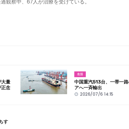
が経過観察中、67人が治療を受けている。
生活
が大量
中国重汽513台、一帯一
が正念
アへ一斉輸出
2026/07/6 14:15
ちす