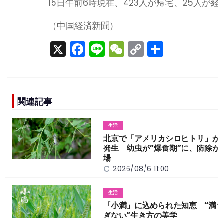
15日午前6時現在、423人が帰宅、25人
（中国経済新聞）
X
F
Li
W
C
S
a
n
e
o
h
c
e
C
p
ar
e
h
y
e
関連記事
b
a
Li
o
t
n
生活
o
k
北京で「アメリカシロヒトリ」
発生 幼虫が“爆食期”に、防除
k
場
2026/08/6 11:00
生活
「小満」に込められた知恵 “満
ぎない”生き方の美学