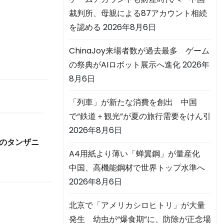
裁判所、母親による87アカウント相続
を認める
2026年8月6日
ChinaJoy来場者数が過去最多 ゲーム
の祭典がAIロボット展示へ進化
2026年
8月6日
「列車」が新たな消費を創出 中国
で“鉄道＋観光”が夏の旅行需要をけん引
2026年8月6日
路のタンザニ
A4用紙より薄い「蝉翼鋼」が量産化
中国、高機能鋼材で世界トップ水準へ
2026年8月6日
北京で「アメリカシロヒトリ」が大量
発生 幼虫が“爆食期”に、防除が正念場