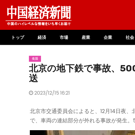
Skip
to
content
トップ
経済
市場
産業
企業
社会
生活
北京の地下鉄で事故、50
送
2023/12/15 16:21
北京市交通委員会によると、12月14日夜
で、車両の連結部分が外れる事故が発生。5