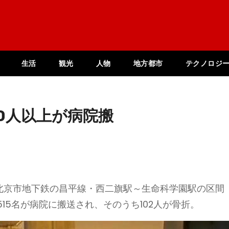
生活
観光
人物
地方都市
テクノロジ
0人以上が病院搬
、北京市地下鉄の昌平線・西二旗駅～生命科学園駅の区間
15名が病院に搬送され、そのうち102人が骨折。