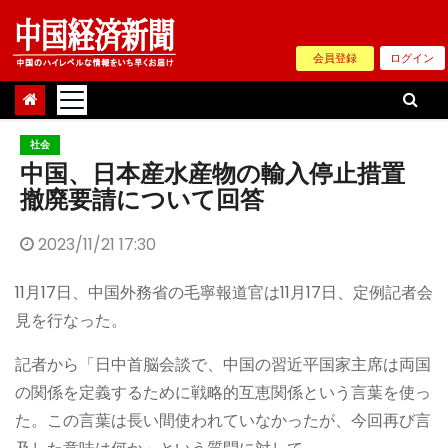
Skip
to
会員登録
ログイン
content
社会
中国、日本産水産物の輸入停止措置
撤廃要請について回答
2023/11/21 17:30
11月17日、中国外務省の毛寧報道官は11月17日、定例記者会
見を行なった。
記者から「日中首脳会談で、中国の習近平国家主席は両国
の関係を定義するために戦略的互恵関係という言葉を使っ
た。この言葉は長い間使われていなかったが、今回再び言