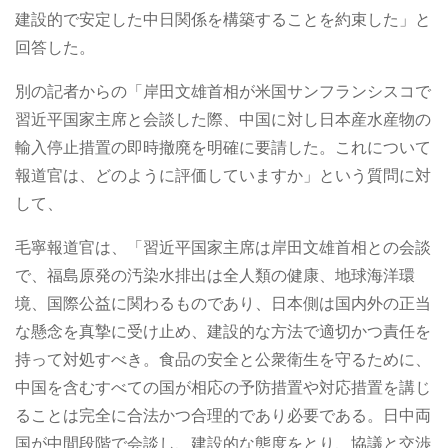
建設的で安定した中日関係を構築することを約束した」と
回答した。
別の記者からの「岸田文雄首相が米国サンフランシスコで
習近平国家主席と会談した際、中国に対し日本産水産物の
輸入停止措置の即時撤廃を明確に要請した。これについて
報道官は、どのように評価していますか」という質問に対
して、
毛寧報道官は、「習近平国家主席は岸田文雄首相との会談
で、福島原発の汚染水排出は全人類の健康、地球海洋環
境、国際公益に関わるものであり、日本側は国内外の正当
な懸念を真摯に受け止め、建設的な方法で適切かつ責任を
持って対処すべき。食品の安全と公衆衛生を守るために、
中国を含むすべての国が相応の予防措置や対応措置を講じ
ることは完全に合法かつ合理的であり必要である。日中両
国が中間段階で会談し、建設的な態度をとり、協議と交渉