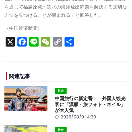
を通じて福島原発汚染水の海洋放出問題を解決する適切な
方法を見つけることが望まれる」と回答した。
（中国経済新聞）
X
F
Li
W
C
S
a
n
e
o
h
c
e
C
p
ar
e
h
y
e
b
a
Li
関連記事
o
t
n
社会
o
k
中国旅行の新定番！ 外国人観光
k
客に「漢服・旅フォト・ネイル」
が大人気
2026/08/9 14:30
社会