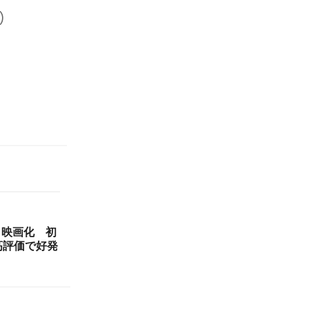
)
メ映画化 初
高評価で好発