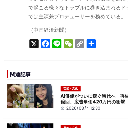
で起こる様々なトラブルに巻き込まれるドラマ『
では主演兼プロデューサーを務めている。
（中国経済新聞）
X
F
Li
W
C
S
a
n
e
o
h
c
e
C
p
ar
e
h
y
e
関連記事
b
a
Li
o
t
n
芸能・文化
o
k
AI俳優がついに稼ぐ時代へ 再生
億回、広告単価420万円の衝撃
k
2026/08/4 12:30
芸能・文化