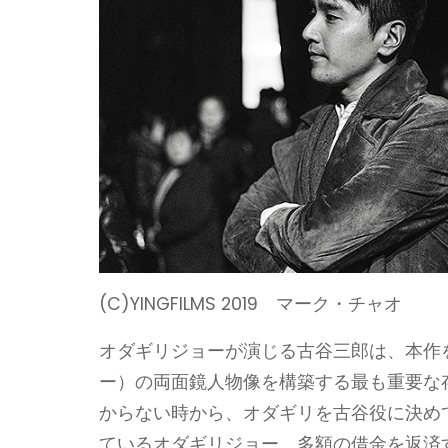
(C)YINGFILMS 2019 マーク・チャオ
オダギリジョーが演じる古谷三郎は、本作
ー）の両面鏡人物像を構築する最も重要な
からない時から、オダギリを古谷役に決め
ているオダギリジョー、多額の借金を返済