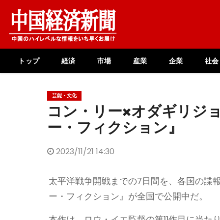
Skip
to
content
トップ
経済
市場
産業
企業
社会
芸能・文化
コン・リー×オダギリジ
ー・フィクション』
2023/11/21 14:30
太平洋戦争開戦までの7日間を、各国の諜
ー・フィクション』が全国で公開中だ。
本作は、ロウ・イエ監督の第11作目に当たり