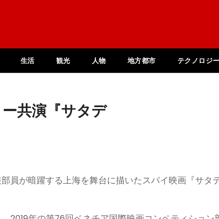
生活
観光
人物
地方都市
テクノロジ
ョー共演『サタデ
報部員が暗躍する上海を舞台に描いたスパイ映画『サタ
、2019年の第76回ベネチア国際映画コンペティション