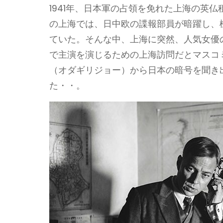
1941年、日本軍の占領を免れた上海の英
の上海では、日中欧の諜報部員が暗躍し、
ていた。そんな中、上海に突然、人気女優
で主演を演じるための上海訪問だとマスコ
（オダギリジョー）から日本の暗号を聞き
た・・。