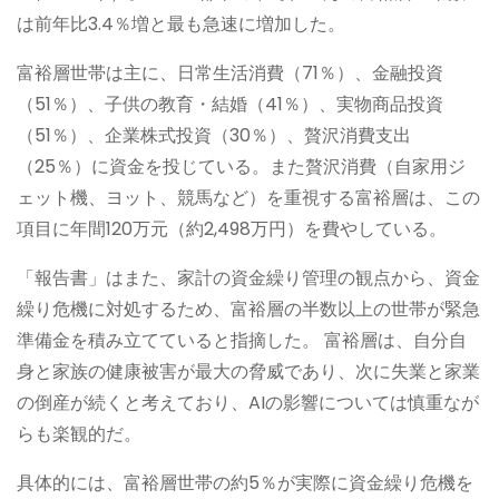
は前年比3.4％増と最も急速に増加した。
富裕層世帯は主に、日常生活消費（71％）、金融投資
（51％）、子供の教育・結婚（41％）、実物商品投資
（51％）、企業株式投資（30％）、贅沢消費支出
（25％）に資金を投じている。また贅沢消費（自家用ジ
ェット機、ヨット、競馬など）を重視する富裕層は、この
項目に年間120万元（約2,498万円）を費やしている。
「報告書」はまた、家計の資金繰り管理の観点から、資金
繰り危機に対処するため、富裕層の半数以上の世帯が緊急
準備金を積み立てていると指摘した。 富裕層は、自分自
身と家族の健康被害が最大の脅威であり、次に失業と家業
の倒産が続くと考えており、AIの影響については慎重なが
らも楽観的だ。
具体的には、富裕層世帯の約5％が実際に資金繰り危機を