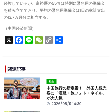
経験しているが、富裕層の55％は特別に緊急用の準備金
を積み立てており、平均の緊急用準備金は1日の家計支出
の13.7カ月分に相当する。
（中国経済新聞）
X
F
Li
W
C
S
a
n
e
o
h
c
e
C
p
ar
e
h
y
e
b
a
Li
関連記事
o
t
n
社会
o
k
中国旅行の新定番！ 外国人観光
k
客に「漢服・旅フォト・ネイル」
が大人気
2026/08/9 14:30