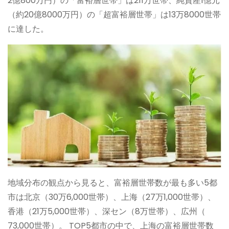
2億800万円）の「富裕層世帯」は211万世帯、純資産1億元
（約20億8000万円）の「超富裕層世帯」は13万8000世帯
に達した。
地域分布の観点から見ると、富裕層世帯数が最も多い5都
市は北京（30万6,000世帯）、上海（27万1,000世帯）、
香港（21万5,000世帯）、深セン（8万世帯）、広州（
73,000世帯）。 TOP5都市の中で、上海の富裕層世帯数