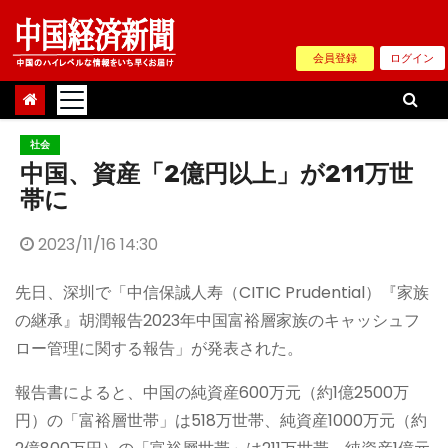
Skip
to
会員登録
ログイン
content
社会
中国、資産「2億円以上」が211万世
帯に
2023/11/16 14:30
先日、深圳で「中信保誠人寿（CITIC Prudential）『家族
の継承』胡潤報告2023年中国富裕層家族のキャッシュフ
ロー管理に関する報告」が発表された。
報告書によると、中国の純資産600万元（約1億2500万
円）の「富裕層世帯」は518万世帯、純資産1000万元（約