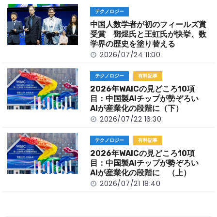
o
t
n
テクノロジー
o
k
中国人数学者が初のフィールズ賞
k
受賞 鄧煜氏と王虹氏が快挙、数
学界の歴史を塗り替える
2026/07/24 11:00
テクノロジー
有料記事
2026年WAICの見どころ10項
目：中国製AIチップが勢ぞろい
AIが産業化の段階に（下）
2026/07/22 16:30
テクノロジー
有料記事
2026年WAICの見どころ10項
目：中国製AIチップが勢ぞろい
AIが産業化の段階に （上）
2026/07/21 18:40