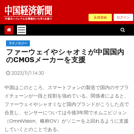
Skip
to
会員登録
ログイン
content
テクノロジー
ファーウェイやシャオミが中国国内
のCMOSメーカーを支援
2023/11/1 14:30
中国はこのところ、スマートフォンの製造で国内のサプラ
イチェーンが一段と役割を強めている。関係者によると、
ファーウェイやシャオミなど国内ブランドがこうした点で
合意し、センサーについては今後3年間でオムニビジョン
（OmniVision、略称OV）がソニーを上回れるように支援
していくとのことである。