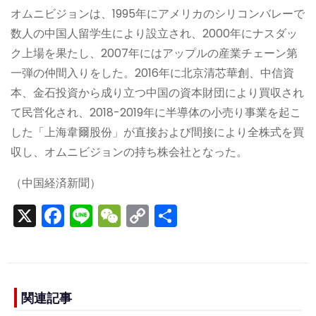
オムニビジョンは、1995年にアメリカのシリコンバレーで
数人の中国人留学生により設立され、2000年にナスダッ
ク上場を果たし、2007年にはアップルの産業チェーン第
一弾の仲間入りをした。2016年に北京清芯華創、中信資
本、金石投資から成り立つ中国の資本財団により買収され
て民営化され、2018-2019年に半導体の小売り事業を起こ
した「上海韋爾股份」が直接および間接により全株式を買
収し、オムニビジョンの持ち株会社となった。
（中国経済新聞）
X
F
Li
W
C
S
a
n
e
o
h
c
e
C
p
ar
e
h
y
e
b
a
Li
関連記事