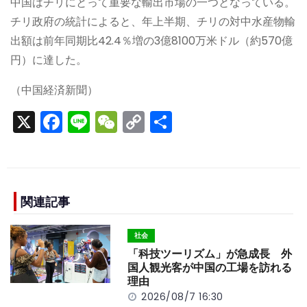
中国はチリにとって重要な輸出市場の一つとなっている。
チリ政府の統計によると、年上半期、チリの対中水産物輸
出額は前年同期比42.4％増の3億8100万米ドル（約570億
円）に達した。
（中国経済新聞）
X
F
Li
W
C
S
a
n
e
o
h
c
e
C
p
ar
e
h
y
e
b
a
Li
関連記事
o
t
n
社会
o
k
「科技ツーリズム」が急成長 外
k
国人観光客が中国の工場を訪れる
理由
2026/08/7 16:30