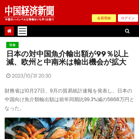
Skip
to
会員登録
ログイン
content
社会
日本の対中国魚介輸出額が99％以上
減、欧州と中南米は輸出機会が拡大
2023/10/31 20:30
財務省は10月27日、9月の貿易統計速報を発表し、日本の
中国向け魚介類輸出額は前年同期比99.3%減の5868万円と
なった。