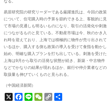
なる。
易居研究院の研究リーダーである厳躍進氏は、今回の政策
について、住宅購入時の予算を節約できる上、客観的に見
て市場の見通しも明るいものになり、取引の活発化や刺激
につながるものと見ている。不動産市場は今、秋のかき入
れ時を迎えており、上海では積極的に物件が売り出されて
いるほか、購入する側も政策の導入を受けて食指を動かし
始め、明確な購入プランを打ち出している。刺激を受けた
上海は9月から取引の活発な状態が続き、新築・中古物件
などでかなりの結果が現れるほか、銀行や仲介業者などの
取扱量も伸びていくものと見られる。
（中国経済新聞）
X
F
Li
W
C
S
a
n
e
o
h