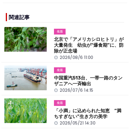
c
e
C
p
ar
e
h
y
e
b
a
Li
関連記事
o
t
n
生活
o
k
北京で「アメリカシロヒトリ」が
k
大量発生 幼虫が“爆食期”に、防
除が正念場
2026/08/6 11:00
生活
中国重汽513台、一帯一路のタン
ザニアへ一斉輸出
2026/07/6 14:15
生活
「小満」に込められた知恵 “満
ちすぎない”生き方の美学
2026/05/21 14:30