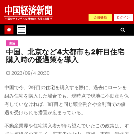
Skip
to
会員登録
ログイン
content
生活
中国、北京など4大都市も2軒目住宅
購入時の優遇策を導入
2023/09/4 20:30
中国で今、2軒目の住宅を購入する際に、過去にローンを
組み住宅を購入した場合でも、現時点で現地に不動産を保
有していなければ、1軒目と同じ頭金割合や金利面での優
遇を受けられる措置が広まっている。
不動産業界や住宅購入者が待ち望んでいたこの政策は、す