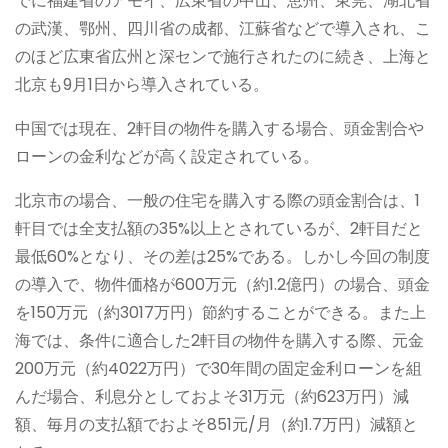
でに福建省のアモイ、広東省の中山、恵州、東莞、湖北省
の武漢、鄂州、四川省の成都、江蘇省などで導入され、こ
のほど広東省広州と深センで施行されたのに続き、上海と
北京も9月1日から導入されている。
中国では現在、2軒目の物件を購入する場合、頭金割合や
ローンの金利などが高く設定されている。
北京市の場合、一般の住宅を購入する際の頭金割合は、1
軒目では全支払額の35%以上とされているが、2軒目だと
最低60%となり、その差は25%である。しかし今回の制度
の導入で、物件価格が600万元（約1.2億円）の場合、頭金
を150万元（約3017万円）節約することができる。また上
海では、条件に適合した2軒目の物件を購入する際、元金
200万元（約4022万円）で30年間の固定金利ローンを組
んだ場合、利息分としておよそ31万元（約623万円）減
額、毎月の支払額でおよそ851元/月（約1.7万円）減額と