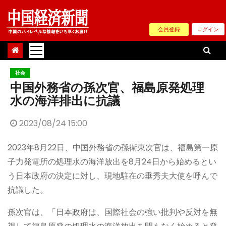
Skip
to
会員登録
ログイン
content
社会
中国外務省の孫次官、福島原発処理
水の海洋排出に抗議
2023/08/24 15:00
2023年8月22日、中国外務省の孫衛東次官は、福島第一原
子力発電所の処理水の海洋放出を8月24日から始めるとい
う日本政府の決定に対し、現地駐在の垂秀夫大使を呼んで
抗議した。
孫次官は、「日本政府は、国際社会の強い批判や反対を無