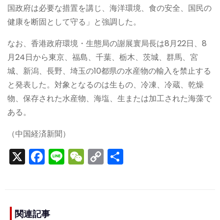
国政府は必要な措置を講じ、海洋環境、食の安全、国民の
健康を断固として守る」と強調した。
なお、香港政府環境・生態局の謝展寰局長は8月22日、8
月24日から東京、福島、千葉、栃木、茨城、群馬、宮
城、新潟、長野、埼玉の10都県の水産物の輸入を禁止する
と発表した。対象となるのは生もの、冷凍、冷蔵、乾燥
物、保存された水産物、海塩、生または加工された海藻で
ある。
（中国経済新聞）
X
F
Li
W
C
S
a
n
e
o
h
c
e
C
p
ar
e
h
y
e
b
a
Li
関連記事