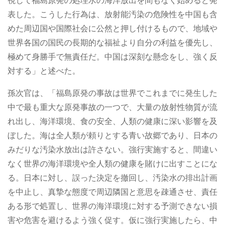
視して福島原発の処理水の海洋放出を間もなく始めると発
表した。こうした行為は、放射能汚染の危険性を中国も含
めた周辺国や国際社会に公然と押し付けるもので、地域や
世界各国の国民の長期的な福祉より自分の利益を優先し、
極めて身勝手で無責任だ。中国は深刻な懸念をし、強く反
対する」と述べた。
孫次官は、「福島原発の事故は世界でこれまでに発生した
中で最も重大な原発事故の一つで、大量の放射性物質が流
れ出し、海洋環境、食の安全、人類の健康に深い影響を及
ぼした。海は全人類が頼りとする青い故郷であり、日本の
みだりな汚染水放出は許さない。強行実施すると、間違い
なく世界の海洋環境や全人類の健康を賭けに出すことにな
る。日本に対し、誤った決定を撤回し、汚染水の排出計画
を中止し、真摯な態度で周辺隣国と意思を疎通させ、責任
ある形で処置し、世界の海洋環境に対する予測できない損
害や危害を避けるよう強く促す。仮に強行実施したら、中