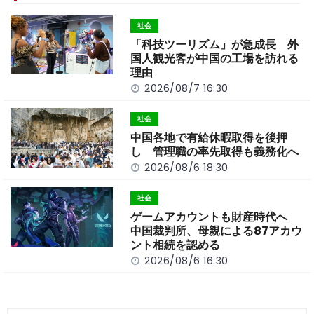
o
t
n
社会
o
k
「科技ツーリズム」が急成長 外
k
国人観光客が中国の工場を訪れる
理由
2026/08/7 16:30
社会
中国各地で有給休暇取得を後押
し 管理職の率先取得も義務化へ
2026/08/6 18:30
社会
ゲームアカウントも財産時代へ
中国裁判所、母親による87アカウ
ント相続を認める
2026/08/6 16:30