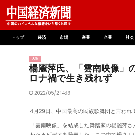
Skip
to
content
トップ
経済
市場
産業
企業
社会
人物
楊麗萍氏、「雲南映像」
ロナ禍で生き残れず
2022/05/2 14:13
4月29日、中国最高の民族歌舞団と言わ
「雲南映像」を結成した舞踏家の楊麗萍さん
わたるビデオを発表した。この中で楊さんは