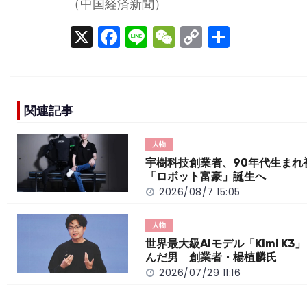
（中国経済新聞）
X
F
Li
W
C
S
a
n
e
o
h
c
e
C
p
ar
e
h
y
e
関連記事
b
a
Li
o
t
n
人物
o
k
宇樹科技創業者、90年代生まれ
「ロボット富豪」誕生へ
k
2026/08/7 15:05
人物
世界最大級AIモデル「Kimi K3
んだ男 創業者・楊植麟氏
2026/07/29 11:16