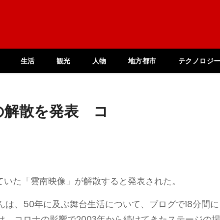
生活
観光
人物
地方都市
テクノロジ
の解散を発表 コ
れていた「雲南映像」が解散すると発表された。
は、50年に及ぶ舞台生活について、ブログで18分間に
、コロナの影響で2003年から続けてきたステージの