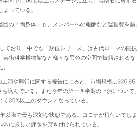
9年間で7000回以上もステージに立ち、雲南省に対す
しまっている。
舞踏団の「陶身体」も、メンバーへの報酬など運営費を賄
演しており、中でも「数位シリーズ」は古代ローマの闘
、芸術科学博物館など様々な異色の空間で披露されるな
た。
の上演や興行に関する報告によると、市場規模は335.85
31%落ち込んでいる。また今年の第一四半期の上演について
じく35%以上のダウンとなっている。
0年以降で最も深刻な状態である。コロナが根付いてし
非常に厳しい課題を突き付けられている。