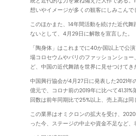
統と近代的な力を兼ね備えた大作である。1
想いやイメージが多くの観客にしみこんで
このほかまた、14年間活動を続けた近代
ないとして、4月29日に解散を宣言した。
「陶身体」はこれまでに40か国以上で公
場コロセウムやパリのファッションショー
ど、中国の近代舞踏を世界に見せつけてき
中国興行協会が4月27日に発表した2021年
億元で、コロナ前の2019年に比べて41.
回数は前年同期比で25%以上、売上高は同
この業界はオミクロンの拡大を受け、202
った今、ステージの中止や資金不足など、