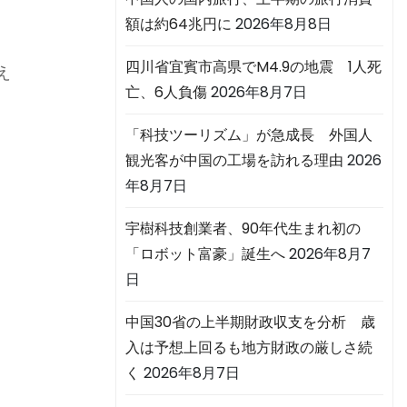
る
額は約64兆円に
2026年8月8日
四川省宜賓市高県でM4.9の地震 1人死
え
亡、6人負傷
2026年8月7日
「科技ツーリズム」が急成長 外国人
技
観光客が中国の工場を訪れる理由
2026
年8月7日
宇樹科技創業者、90年代生まれ初の
「ロボット富豪」誕生へ
2026年8月7
、
日
中国30省の上半期財政収支を分析 歳
ま
入は予想上回るも地方財政の厳しさ続
く
2026年8月7日