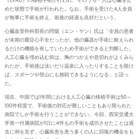
（LVAD）の移植手術が行われ、そのうち一人は心臓を止
めた状態で手術が行われた。なお、手術を受けた4人全員
が無事に手術を終え、術後の経過も良好だという。
心臓血管外科部長の閆煬（エン・ヤン）氏は「全員の患者
が末期の重症心不全だったが、他の臓器が手術に耐えられ
るだけの機能を有していたため手術ができると判断した。
人工心臓を埋め込む前は、胸のつかえや息切れがよくみら
れたが、手術後は泳いだり温泉に入ったりすることを除け
ば、スポーツや登山にも挑戦できるようになる」と語っ
た。
現在、中国では1年間における人工心臓の移植手術は50～
100件程度で、手術後の対応が難しいこともあり限られた
病院でしか手術を行うことができない。今回、西安交通大
学第一付属病院が1日に4件もの手術を成功させたことは過
去に例を見ず、心臓疾患を患う多くの人に回復の機会をも