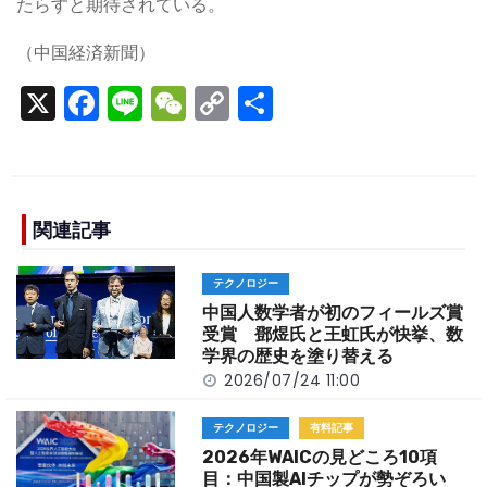
たらすと期待されている。
（中国経済新聞）
X
F
Li
W
C
S
a
n
e
o
h
c
e
C
p
ar
e
h
y
e
b
a
Li
関連記事
o
t
n
テクノロジー
o
k
中国人数学者が初のフィールズ賞
k
受賞 鄧煜氏と王虹氏が快挙、数
学界の歴史を塗り替える
2026/07/24 11:00
テクノロジー
有料記事
2026年WAICの見どころ10項
目：中国製AIチップが勢ぞろい