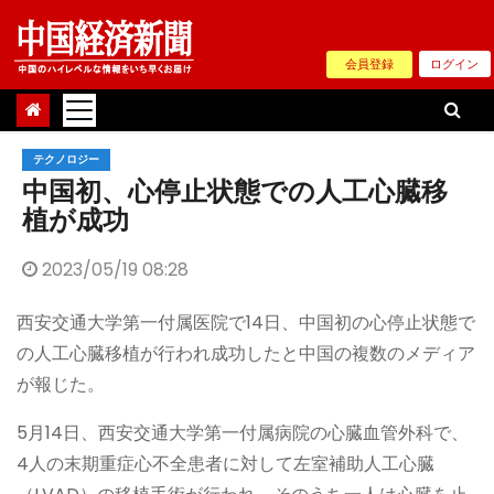
Skip
to
会員登録
ログイン
content
テクノロジー
中国初、心停止状態での人工心臓移
植が成功
2023/05/19 08:28
西安交通大学第一付属医院で14日、中国初の心停止状態で
の人工心臓移植が行われ成功したと中国の複数のメディア
が報じた。
5月14日、西安交通大学第一付属病院の心臓血管外科で、
4人の末期重症心不全患者に対して左室補助人工心臓