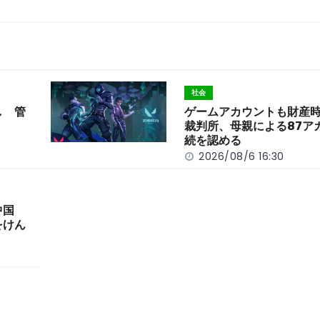
社会
し 管
ゲームアカウントも財産
裁判所、母親による87ア
続を認める
2026/08/6 16:30
中国
をけん