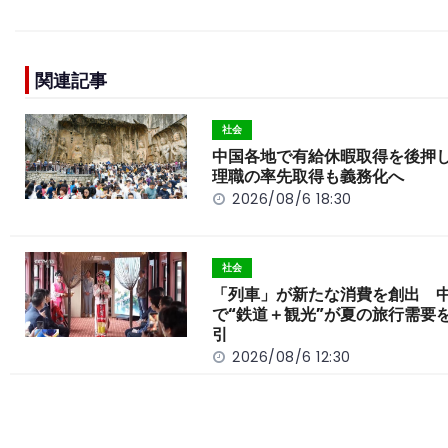
a
n
e
o
h
c
e
C
p
ar
e
h
y
e
関連記事
b
a
Li
o
t
n
社会
o
k
中国各地で有給休暇取得を後押
理職の率先取得も義務化へ
k
2026/08/6 18:30
社会
「列車」が新たな消費を創出 
で“鉄道＋観光”が夏の旅行需要
引
2026/08/6 12:30