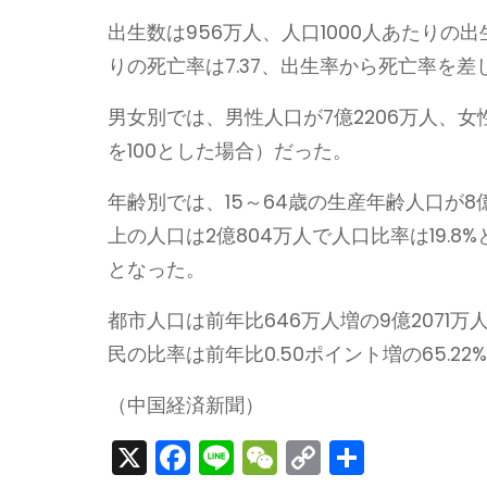
出生数は956万人、人口1000人あたりの出生
りの死亡率は7.37、出生率から死亡率を差し
男女別では、男性人口が7億2206万人、女性
を100とした場合）だった。
年齢別では、15～64歳の生産年齢人口が8億
上の人口は2億804万人で人口比率は19.8%
となった。
都市人口は前年比646万人増の9億2071万
民の比率は前年比0.50ポイント増の65.2
（中国経済新聞）
X
F
Li
W
C
S