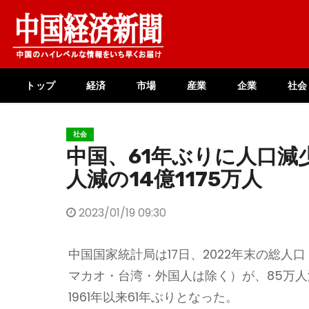
Skip
to
content
トップ
経済
市場
産業
企業
社会
社会
中国、61年ぶりに人口減
人減の14億1175万人
2023/01/19 09:30
中国国家統計局は17日、2022年末の総人
マカオ・台湾・外国人は除く）が、85万人減
1961年以来61年ぶりとなった。