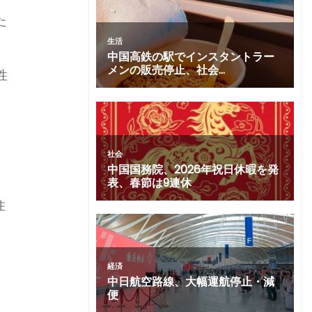
た
。
性
以
住