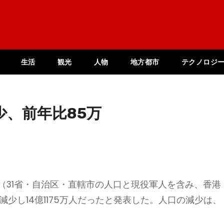
生活
観光
人物
地方都市
テクノロジ
少、前年比85万
口（31省・自治区・直轄市の人口と現役軍人を含み、香港
少し14億1175万人だったと発表した。人口の減少は、