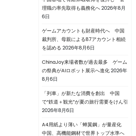
理職の率先取得も義務化へ
2026年8月
6日
ゲームアカウントも財産時代へ 中国
裁判所、母親による87アカウント相続
を認める
2026年8月6日
ChinaJoy来場者数が過去最多 ゲーム
の祭典がAIロボット展示へ進化
2026年
8月6日
「列車」が新たな消費を創出 中国
で“鉄道＋観光”が夏の旅行需要をけん引
2026年8月6日
A4用紙より薄い「蝉翼鋼」が量産化
中国、高機能鋼材で世界トップ水準へ