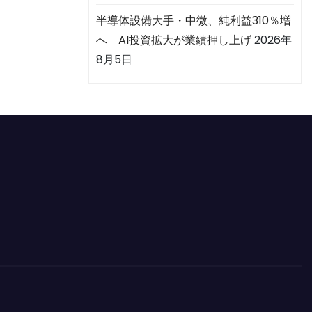
半導体設備大手・中微、純利益310％増
へ AI投資拡大が業績押し上げ
2026年
8月5日