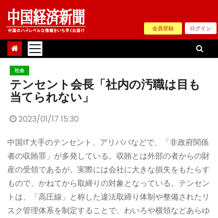
Skip
to
会員登録
ログイン
content
社会
テンセント会長「社内の汚職は目も
当てられない」
2023/01/17 15:30
中国IT大手のテンセント、アリババなどで、「非政府関係
者の収賄罪」が多発している。収賄とは外部の者からの財
産の受領であるが、実際には会社に大きな損失をもたらす
もので、かねてから取締りの対象となっている。テンセン
トは、「高圧線」と称した違法取締り体制や整備されたリ
スク管理体系を制定することで、わいろや横領などあらゆ