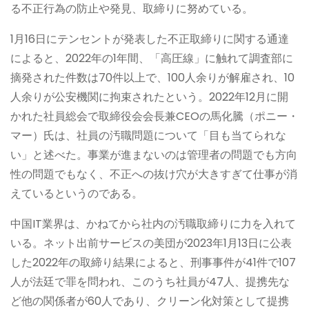
る不正行為の防止や発見、取締りに努めている。
1月16日にテンセントが発表した不正取締りに関する通達
によると、2022年の1年間、「高圧線」に触れて調査部に
摘発された件数は70件以上で、100人余りが解雇され、10
人余りが公安機関に拘束されたという。2022年12月に開
かれた社員総会で取締役会会長兼CEOの馬化騰（ポニー・
マー）氏は、社員の汚職問題について「目も当てられな
い」と述べた。事業が進まないのは管理者の問題でも方向
性の問題でもなく、不正への抜け穴が大きすぎて仕事が消
えているというのである。
中国IT業界は、かねてから社内の汚職取締りに力を入れて
いる。ネット出前サービスの美団が2023年1月13日に公表
した2022年の取締り結果によると、刑事事件が41件で107
人が法廷で罪を問われ、このうち社員が47人、提携先な
ど他の関係者が60人であり、クリーン化対策として提携