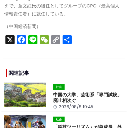
えで、童文紅氏の後任としてグループのCPO（最高個人
情報責任者）に就任している。
（中国経済新聞）
X
F
Li
W
C
S
a
n
e
o
h
c
e
C
p
ar
e
h
y
e
b
a
Li
関連記事
o
t
n
社会
o
k
中国の大学、芸術系「専門試験」
k
廃止相次ぐ
2026/08/8 19:45
社会
「科技ツーリズム」が急成長 外