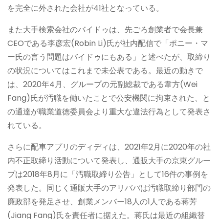
を完全に外された会社が41社となっている。
また大手検索会社のバイドゥは、先ごろ創業者で会長兼
CEOである李彦宏(Robin Li)氏が社内配信で「ポニー・マ
ー氏の言う問題はバイドゥにもある」と述べたが、取締り
の状況についてはこれまで未公表である。最近の動きで
は、2020年4月、グループの元副総裁である韋方(Wei
Fang)氏が汚職を働いたことで公安機関に拘束された、と
の通達が職業道徳委員会より重大な違法行為として発表さ
れている。
さらに配車アプリのディディは、2021年2月に2020年の社
内不正取締り活動について発表し、通販大手の京東グルー
プは2018年8月に「汚職取締り公告」として16件の事例を
発表した。同じく通販大手のアリババは汚職取締り部門の
廉政部を発足させ、創業メンバー18人の1人である蒋芳
(Jiang Fang)氏を責任者に据えた。蒋氏は最近の組織替