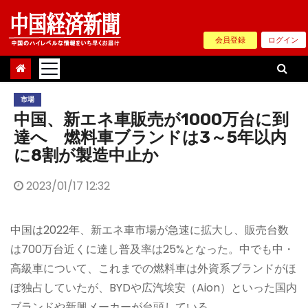
Skip
to
会員登録
ログイン
content
市場
中国、新エネ車販売が1000万台に到
達へ 燃料車ブランドは3～5年以内
に8割が製造中止か
2023/01/17 12:32
中国は2022年、新エネ車市場が急速に拡大し、販売台数
は700万台近くに達し普及率は25%となった。中でも中・
高級車について、これまでの燃料車は外資系ブランドがほ
ぼ独占していたが、BYDや広汽埃安（Aion）といった国内
ブランドや新興メーカーが台頭している。