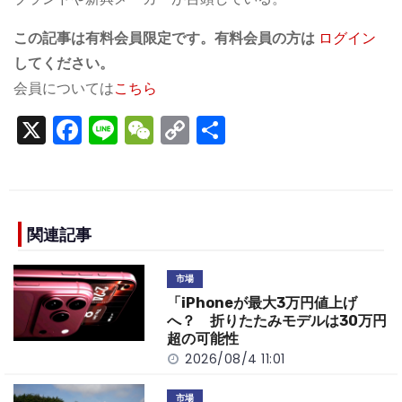
この記事は有料会員限定です。有料会員の方は
ログイン
してください。
会員については
こちら
X
F
Li
W
C
S
a
n
e
o
h
c
e
C
p
ar
e
h
y
e
b
a
Li
関連記事
o
t
n
市場
o
k
「iPhoneが最大3万円値上げ
k
へ？ 折りたたみモデルは30万円
超の可能性
2026/08/4 11:01
市場