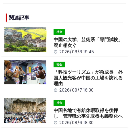
c
e
C
p
ar
e
h
y
e
b
a
Li
関連記事
o
t
n
社会
o
k
中国の大学、芸術系「専門試験」
k
廃止相次ぐ
2026/08/8 19:45
社会
「科技ツーリズム」が急成長 外
国人観光客が中国の工場を訪れる
理由
2026/08/7 16:30
社会
中国各地で有給休暇取得を後押
し 管理職の率先取得も義務化へ
2026/08/6 18:30