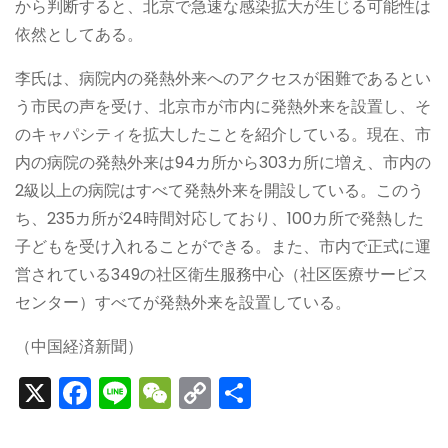
から判断すると、北京で急速な感染拡大が生じる可能性は
依然としてある。
李氏は、病院内の発熱外来へのアクセスが困難であるとい
う市民の声を受け、北京市が市内に発熱外来を設置し、そ
のキャパシティを拡大したことを紹介している。現在、市
内の病院の発熱外来は94カ所から303カ所に増え、市内の
2級以上の病院はすべて発熱外来を開設している。このう
ち、235カ所が24時間対応しており、100カ所で発熱した
子どもを受け入れることができる。また、市内で正式に運
営されている349の社区衛生服務中心（社区医療サービス
センター）すべてが発熱外来を設置している。
（中国経済新聞）
X
F
Li
W
C
S
a
n
e
o
h