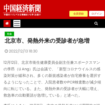
Skip
to
会員登録
ログイン
content
社会
北京市、発熱外来の受診者が急増
2022/12/13 18:30
12月12日、北京市衛生健康委員会副主任兼スポークスマン
の李昂（Li Ang）氏は会議で、「新型コロナウイルスの感
染対策が緩和され、多くの新規感染者が自宅療養を選択す
るようになったことで、入院患者数やPCR検査数が減少傾
向に転じている。また、発熱外来の受診者が大幅に増え、
救急車の出動要請が急増している」と述べた。