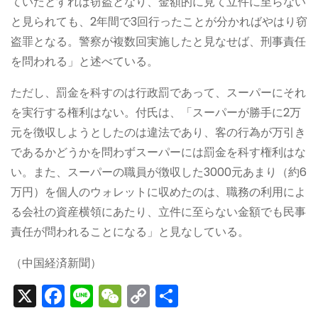
ていたとすれば窃盗となり、金額的に見て立件に至らない
と見られても、2年間で3回行ったことが分かればやはり窃
盗罪となる。警察が複数回実施したと見なせば、刑事責任
を問われる」と述べている。
ただし、罰金を科すのは行政罰であって、スーパーにそれ
を実行する権利はない。付氏は、「スーパーが勝手に2万
元を徴収しようとしたのは違法であり、客の行為が万引き
であるかどうかを問わずスーパーには罰金を科す権利はな
い。また、スーパーの職員が徴収した3000元あまり（約6
万円）を個人のウォレットに収めたのは、職務の利用によ
る会社の資産横領にあたり、立件に至らない金額でも民事
責任が問われることになる」と見なしている。
（中国経済新聞）
X
F
Li
W
C
S