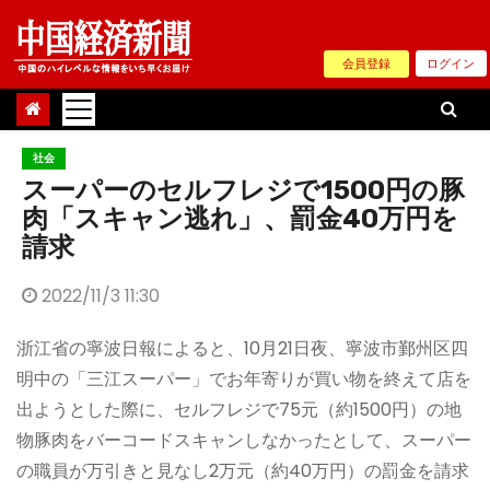
Skip
to
会員登録
ログイン
content
社会
スーパーのセルフレジで1500円の豚
肉「スキャン逃れ」、罰金40万円を
請求
2022/11/3 11:30
浙江省の寧波日報によると、10月21日夜、寧波市鄞州区四
明中の「三江スーパー」でお年寄りが買い物を終えて店を
出ようとした際に、セルフレジで75元（約1500円）の地
物豚肉をバーコードスキャンしなかったとして、スーパー
の職員が万引きと見なし2万元（約40万円）の罰金を請求