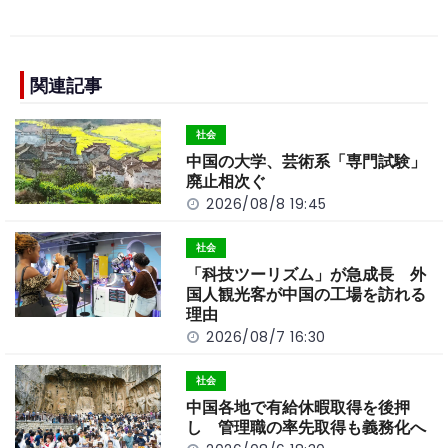
a
n
e
o
h
c
e
C
p
ar
e
h
y
e
b
a
Li
関連記事
o
t
n
社会
o
k
中国の大学、芸術系「専門試験」
k
廃止相次ぐ
2026/08/8 19:45
社会
「科技ツーリズム」が急成長 外
国人観光客が中国の工場を訪れる
理由
2026/08/7 16:30
社会
中国各地で有給休暇取得を後押
し 管理職の率先取得も義務化へ