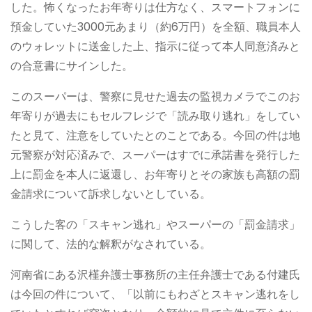
した。怖くなったお年寄りは仕方なく、スマートフォンに
預金していた3000元あまり（約6万円）を全額、職員本人
のウォレットに送金した上、指示に従って本人同意済みと
の合意書にサインした。
このスーパーは、警察に見せた過去の監視カメラでこのお
年寄りが過去にもセルフレジで「読み取り逃れ」をしてい
たと見て、注意をしていたとのことである。今回の件は地
元警察が対応済みで、スーパーはすでに承諾書を発行した
上に罰金を本人に返還し、お年寄りとその家族も高額の罰
金請求について訴求しないとしている。
こうした客の「スキャン逃れ」やスーパーの「罰金請求」
に関して、法的な解釈がなされている。
河南省にある沢槿弁護士事務所の主任弁護士である付建氏
は今回の件について、「以前にもわざとスキャン逃れをし