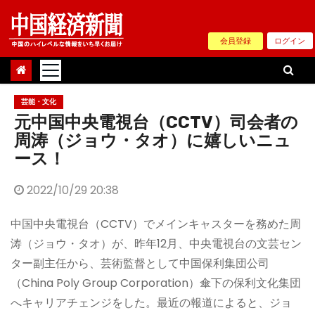
Skip
to
会員登録
ログイン
content
芸能・文化
元中国中央電視台（CCTV）司会者の
周涛（ジョウ・タオ）に嬉しいニュ
ース！
2022/10/29 20:38
中国中央電視台（CCTV）でメインキャスターを務めた周
涛（ジョウ・タオ）が、昨年12月、中央電視台の文芸セン
ター副主任から、芸術監督として中国保利集団公司
（China Poly Group Corporation）傘下の保利文化集団
へキャリアチェンジをした。最近の報道によると、ジョ