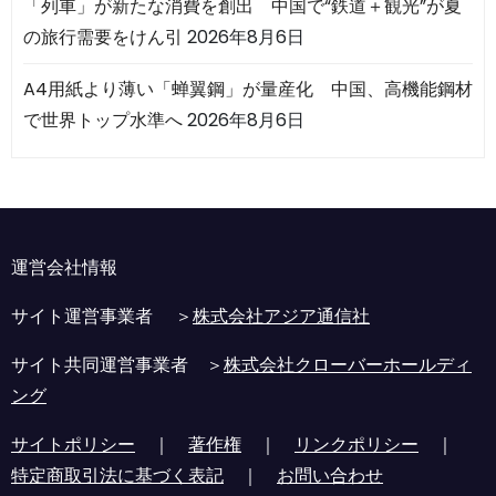
「列車」が新たな消費を創出 中国で“鉄道＋観光”が夏
の旅行需要をけん引
2026年8月6日
A4用紙より薄い「蝉翼鋼」が量産化 中国、高機能鋼材
で世界トップ水準へ
2026年8月6日
運営会社情報
サイト運営事業者 ＞
株式会社アジア通信社
サイト共同運営事業者 ＞
株式会社クローバーホールディ
ング
サイトポリシー
｜
著作権
｜
リンクポリシー
｜
特定商取引法に基づく表記
｜
お問い合わせ