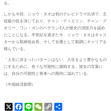
る。
しかも今回、ジョウ・タオは初のテレビドラマ出演で、主
役級の役を演じており、チャン・ティエリン、チャン・グ
オリー、ワン・ガンのベテラン3人が彼女の演技力を認め
たことになる。半世紀を過ぎた今、ジョウ・タオはキャス
ターから取締役会長、そして女優として順調にキャリアを
積んでいる。
「人生に決まったパターンはない、人生をより豊かなもの
にするために、色々な可能性に挑戦する」彼女の言葉に
は、自分の可能性と将来への期待に溢れている。
（中国経済新聞）
X
F
Li
W
C
S