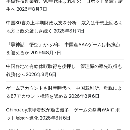
宇樹科技創業者、90年代生まれ初の「ロボット富豪」誕
生へ
2026年8月7日
中国30省の上半期財政収支を分析 歳入は予想上回るも
地方財政の厳しさ続く
2026年8月7日
『黒神話：悟空』から2年 中国産AAAゲームは転換点
を迎えるか
2026年8月7日
中国各地で有給休暇取得を後押し 管理職の率先取得も
義務化へ
2026年8月6日
ゲームアカウントも財産時代へ 中国裁判所、母親によ
る87アカウント相続を認める
2026年8月6日
ChinaJoy来場者数が過去最多 ゲームの祭典がAIロボ
ット展示へ進化
2026年8月6日