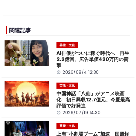
a
n
e
o
h
c
e
C
p
ar
e
h
y
e
b
a
Li
関連記事
o
t
n
芸能・文化
o
k
AI俳優がついに稼ぐ時代へ 再生
k
2.2億回、広告単価420万円の衝
撃
2026/08/4 12:30
芸能・文化
中国神話「八仙」がアニメ映画
化 初日興収12.7億元、今夏最高
評価で好発進
2026/07/19 14:30
芸能・文化
上海“小劇場ブーム”加速 国風怪