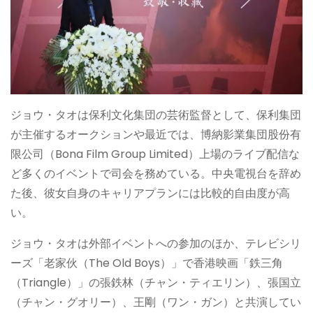
ジョウ・タオは保利文化集団の芸術監督として、保利集団
が主催するオークションや最近では、博納影業集団股份有
限公司（Bona Film Group Limited）上場のライブ配信な
ど多くのイベントで司会を務めている。中央電視台を辞め
た後、彼女自身のキャリアプランには比較的自由度が高
い。
ジョウ・タオは外部イベントへの参加のほか、テレビシリ
ーズ「老家伙（The Old Boys）」で香港映画「鉄三角
（Triangle）」の張鉄林（チャン・ティエリン）、張国立
（チャン・グオリー）、王剛（ワン・ガン）と共演してい