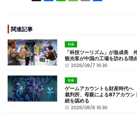
a
n
e
o
h
c
e
C
p
ar
e
h
y
e
関連記事
b
a
Li
o
t
n
社会
o
k
「科技ツーリズム」が急成長 
観光客が中国の工場を訪れる理
k
2026/08/7 16:30
社会
ゲームアカウントも財産時代へ
裁判所、母親による87アカウン
続を認める
2026/08/6 16:30