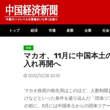
Skip
to
content
トップ
経済
市場
産業
企業
社会
社会
マカオ、11月に中国本土
入れ再開へ
2022/10/28 22:30
マカオ政府の衛生局はこのほど、人数制限お
けなどといった条件を盛り込んだ「団体ツ
の前に、11月には中国本土からの団体ツア