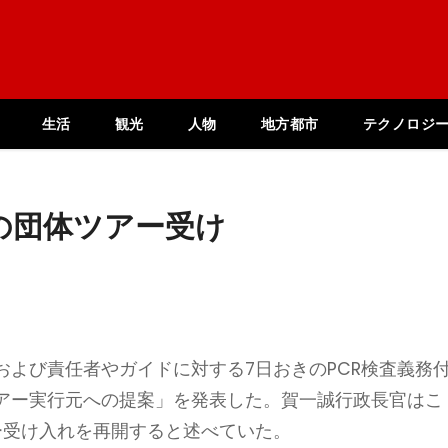
生活
観光
人物
地方都市
テクノロジ
の団体ツアー受け
よび責任者やガイドに対する7日おきのPCR検査義務
アー実行元への提案」を発表した。賀一誠行政長官はこ
ー受け入れを再開すると述べていた。