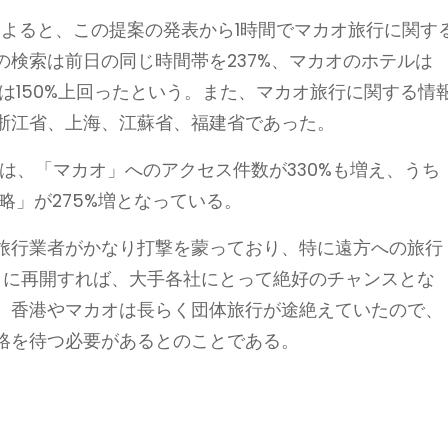
)によると、この提案の発表から1時間でマカオ旅行に関す
検索は前日の同じ時間帯を237%、マカオのホテルは
便は150%上回ったという。また、マカオ旅行に関する情
浙江省、上海、江蘇省、福建省であった。
）は、「マカオ」へのアクセス件数が330%も増え、うち
略」が275%増となっている。
旅行業者がかなり打撃を蒙っており、特に遠方への旅行
月に再開すれば、大手各社にとって絶好のチャンスとな
、香港やマカオは長らく団体旅行が途絶えていたので、
絡を待つ必要があるとのことである。