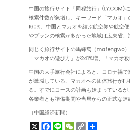
中国の旅行サイト「同程旅行」(LY.COM
検索件数が急増し、キーワード「マカオ」の
160%、中国とマカオを結ぶ航空券や航空
やプランの検索が多かった地域は広東省、
同じく旅行サイトの馬蜂窩（mafengwo
「マカオの遊び方」が241%増、「マカオ攻
中国の大手旅行会社によると、コロナ禍で
が激減している。マカオへの団体旅行が11
る。すでにコースの計画も始まっているが
各業者とも準備期間や当局からの正式な連
（中国経済新聞）
X
F
Li
W
C
S