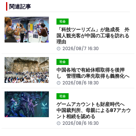
e
h
y
e
b
a
Li
関連記事
o
t
n
社会
o
k
「科技ツーリズム」が急成長 外
k
国人観光客が中国の工場を訪れる
理由
2026/08/7 16:30
社会
中国各地で有給休暇取得を後押
し 管理職の率先取得も義務化へ
2026/08/6 18:30
社会
ゲームアカウントも財産時代へ
中国裁判所、母親による87アカウ
ント相続を認める
2026/08/6 16:30