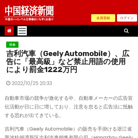
Skip
to
会員登録
ログイン
content
社会
吉利汽車（Geely Automobile）、広
告に「最高級」など禁止用語の使用
により罰金1222万円
2022/10/25 20:33
自動車市場の競争が激化する中、自動車メーカーの広告宣
伝活動が日に日に増しており、注意を怠ると広告法に抵触
する恐れが出てきている。
吉利汽車（Geely Automobile）の販売を手掛ける浙江省
寧波杭州湾新区吉利汽車銷售有限公司（Hangzhou Geely