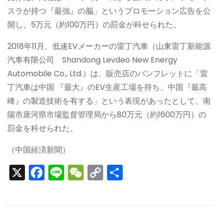
スラが持つ『最強』の脳」というプロモーション広告を公
開し、5万元（約100万円）の罰金が科せられた。
2018年11月、低速EVメーカーの雷丁汽車（山東雷丁新能源
汽車有限公司 Shandong Levdeo New Energy
Automobile Co., Ltd.）は、販売店のパンフレットに「雷
丁汽車は中国 『最大』のEV生産工場を持ち、中国『最高
峰』の製造技術を有する」という表現があったとして、南
陽市唐河県市場監督管理局から80万元（約1600万円）の
罰金を科せられた。
（中国経済新聞）
X
F
Li
W
C
S
a
n
e
o
h
c
e
C
p
ar