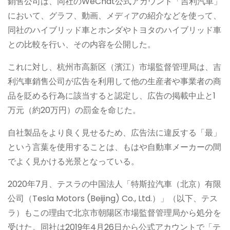
銷售公司は、同社のWeChat公式アカウント「吉利汽車」
において、グラフ、動画、メディアの紹介などを使って、
同社のハイブリッド車とホンダやトヨタのハイブリッド車
との比較を行い、その内容を公開した。
これに対し、杭州市高新区（濱江）市場監督管理局は、吉
利汽車銷售公司が広告を利用して他の生産者や事業者の商
品を貶める行為に該当すると認定し、広告の掲載中止と1
万元（約20万円）の罰金を命じた。
自社製品をより良く見せるため、広告法に違反する「最」
という言葉を使用することは、もはや自動車メーカーの間
でよく見かける光景となっている。
2020年7月、テスラの中国法人「特斯拉汽車（北京）有限
公司（Tesla Motors (Beijing) Co., Ltd.）」（以下、テス
ラ）もこの理由で北京市朝陽区市場監督管理局から処分を
受けた。同社は2019年4月26日から公式アカウントで「テ