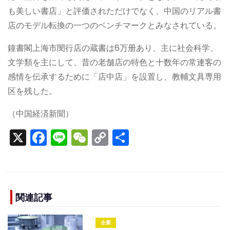
も美しい書店」と評価されただけでなく、中国のリアル書
店のモデル転換の一つのベンチマークとみなされている。
鐘書閣上海市閔行店の蔵書は6万册あり、主に社会科学、
文学類を主にして、昔の老舗店の特色と十数年の常連客の
感情を伝承するために「店中店」を設置し、教輔文具専用
区を残した。
（中国経済新聞）
X
F
Li
W
C
S
a
n
e
o
h
c
e
C
p
ar
e
h
y
e
b
a
Li
関連記事
o
t
n
企業