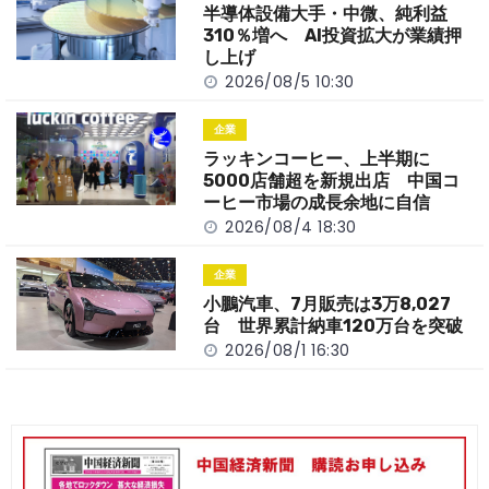
o
k
半導体設備大手・中微、純利益
k
310％増へ AI投資拡大が業績押
し上げ
2026/08/5 10:30
企業
ラッキンコーヒー、上半期に
5000店舗超を新規出店 中国コ
ーヒー市場の成長余地に自信
2026/08/4 18:30
企業
小鵬汽車、7月販売は3万8,027
台 世界累計納車120万台を突破
2026/08/1 16:30