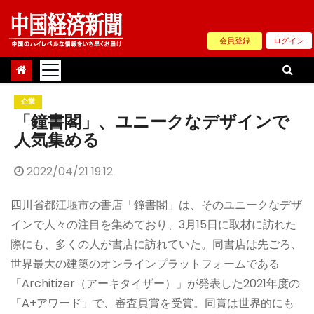
Skip
to
会員登録
ログイン
content
企業
「鐘書閣」、ユニークなデザインで
人気集める
2022/04/21 19:12
四川省都江堰市の書店「鐘書閣」は、そのユニークなデザ
インで人々の注目を集めており、3月15日に取材に訪れた
際にも、多くの人が書店に訪れていた。同書店は先ごろ、
世界最大の建築のオンラインプラットフォームである
「Architizer（アーキタイザー）」が発表した2021年度の
「A+アワード」で、審査員賞を受賞。同賞は世界的にも