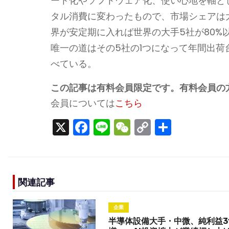
ート化やソフトウェア化、使い心地を軸と
タル消費に変わったもので、市場シェアは
界が安定期に入れば世界の大手5社が80
唯一の道はその5社の1つになって年間出荷
べている。
この記事は有料会員限定です。有料会員の
会員については
こちら
X
F
Li
W
C
S
a
n
e
o
h
c
e
C
p
ar
e
h
y
e
関連記事
b
a
Li
o
t
n
企業
o
k
半導体設備大手・中微、純利益3