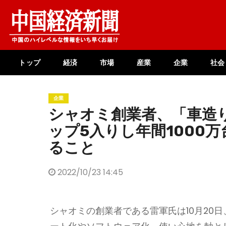
Skip
to
content
トップ
経済
市場
産業
企業
社会
企業
シャオミ創業者、「車造
ップ5入りし年間1000
ること
2022/10/23 14:45
シャオミの創業者である雷軍氏は10月20日