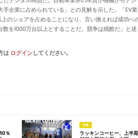
したデジタル商品だ。自動車業界の本質が機械からデジ
大手企業に占められている」との見解を示した。「EV業
%以上のシェアを占めることになり、言い換えれば成功へ
台数を1000万台以上とすることだ。競争は残酷だ」と述
方は
ログイン
してください。
企業
10％
ラッキンコーヒー、上半期