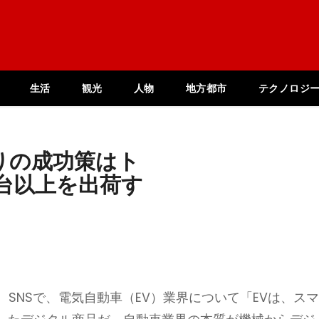
生活
観光
人物
地方都市
テクノロジ
りの成功策はト
万台以上を出荷す
、SNSで、電気自動車（EV）業界について「EVは、ス