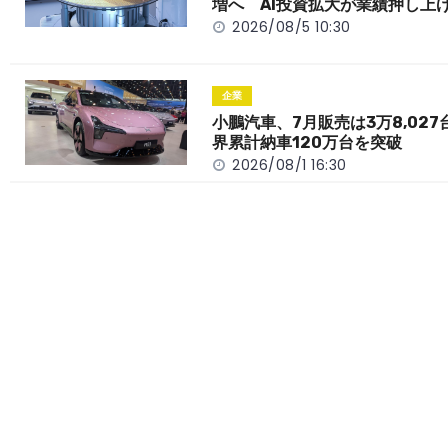
増へ AI投資拡大が業績押し上
k
2026/08/5 10:30
企業
小鵬汽車、7月販売は3万8,027
界累計納車120万台を突破
2026/08/1 16:30