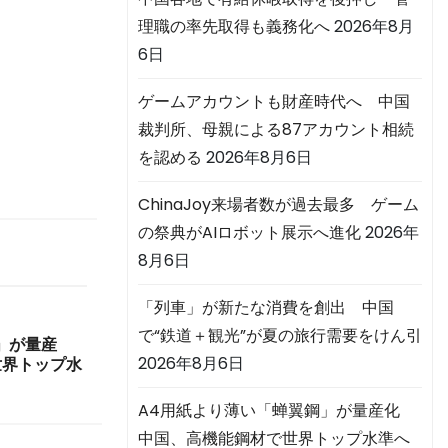
理職の率先取得も義務化へ
2026年8月
6日
ゲームアカウントも財産時代へ 中国
裁判所、母親による87アカウント相続
を認める
2026年8月6日
ChinaJoy来場者数が過去最多 ゲーム
の祭典がAIロボット展示へ進化
2026年
8月6日
「列車」が新たな消費を創出 中国
で“鉄道＋観光”が夏の旅行需要をけん引
」が量産
2026年8月6日
世界トップ水
A4用紙より薄い「蝉翼鋼」が量産化
中国、高機能鋼材で世界トップ水準へ