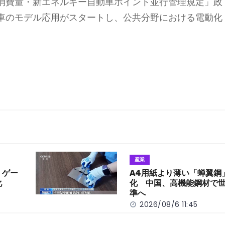
消費量・新エネルギー自動車ポイント並行管理規定」政
車のモデル応用がスタートし、公共分野における電動化
産業
 ゲー
A4用紙より薄い「蝉翼鋼
化
化 中国、高機能鋼材で
準へ
2026/08/6 11:45