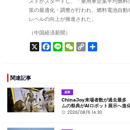
ストがスタートし、「乗用車企業平均燃料
策の最適化・調整が行われ、燃料電池自動
レベルの向上が推進された。
（中国経済新聞）
X
F
Li
W
C
S
a
n
e
o
h
c
e
C
p
ar
e
h
y
e
関連記事
b
a
Li
o
t
n
産業
o
k
ChinaJoy来場者数が過去最多
ムの祭典がAIロボット展示へ進
k
2026/08/6 14:30