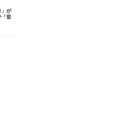
谷」が
で「世