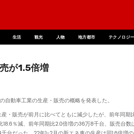
生活
観光
人物
地方都市
テクノロジ
売が1.5倍増
2月の自動車工業の生産・販売の概略を発表した。
の生産・販売が前月に比べてともに減少したが、前年同期
8.6％減、前年同期比2.0倍増の36万8千台、販売台数
万4千台だった。22年1-2月の新エネ車の生産は同1.6倍増の