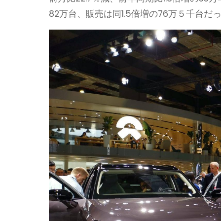
82万台、販売は同1.5倍増の76万５千台だ