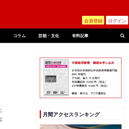
会員登録
ログイン
ー
コラム
芸能・文化
有料記事
比
月間アクセスランキング
は