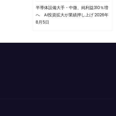
半導体設備大手・中微、純利益310％増
へ AI投資拡大が業績押し上げ
2026年
8月5日