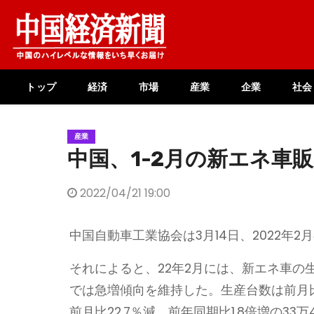
Skip
to
content
トップ
経済
市場
産業
企業
社会
産業
中国、1-2月の新エネ車販
2022/04/21 19:00
中国自動車工業協会は3月14日、2022年
それによると、22年2月には、新エネ車
では急増傾向を維持した。生産台数は前月比1
前月比22.7％減、前年同期比1.8倍増の33