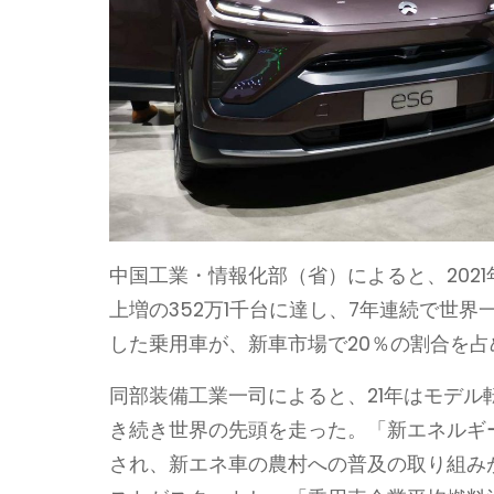
中国工業・情報化部（省）によると、2021
上増の352万1千台に達し、7年連続で世界
した乗用車が、新車市場で20％の割合を占
同部装備工業一司によると、21年はモデ
き続き世界の先頭を走った。「新エネルギー
され、新エネ車の農村への普及の取り組み