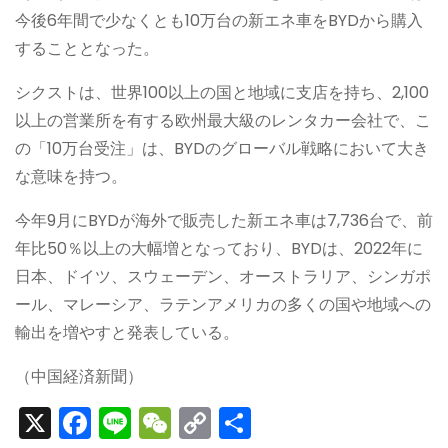
今後6年間で少なくとも10万台の新エネ車をBYDから購入
することとなった。
シクストは、世界100以上の国と地域に支店を持ち、2,100
以上の営業所を有する欧州最大級のレンタカー会社で、こ
の「10万台受注」は、BYDのグローバル戦略において大き
な意味を持つ。
今年9月にBYDが海外で販売した新エネ車は7,736台で、前
年比50％以上の大幅増となっており、BYDは、2022年に
日本、ドイツ、スウェーデン、オーストラリア、シンガポ
ール、マレーシア、ラテンアメリカの多くの国や地域への
輸出を増やすと発表している。
（中国経済新聞）
X
F
Li
W
C
S