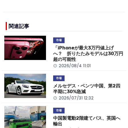
a
n
e
o
h
c
e
C
p
ar
e
h
y
e
b
a
Li
関連記事
o
t
n
市場
o
k
「iPhoneが最大3万円値上げ
k
へ？ 折りたたみモデルは30万円
超の可能性
2026/08/4 11:01
市場
メルセデス・ベンツ中国、第2四
半期に30%急減
2026/07/31 12:32
市場
中国製電動2階建てバス、英国へ
輸出