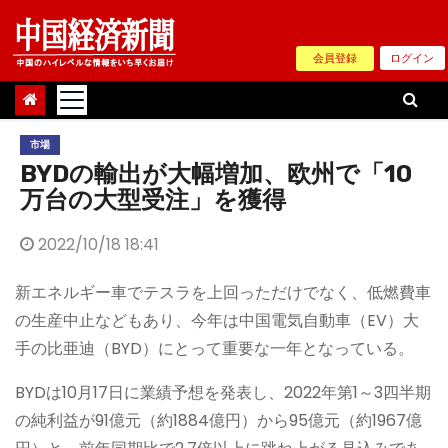
Skip
to
会員登録
ログイン
content
市場
BYDの輸出が大幅増加、欧州で「10
万台の大型受注」を獲得
2022/10/18 18:41
新エネルギー車でテスラを上回っただけでなく、低燃費車
の生産中止などもあり、今年は中国電気自動車（EV）大
手の比亜迪（BYD）にとって重要な一年となっている。
BYDは10月17日に業績予想を発表し、2022年第1～3四半期
の純利益が91億元（約1884億円）から95億元（約1967億