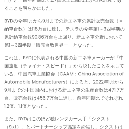
円）と、前年同期比で2.7倍以上に跳ね上がる見込みであ
ることを明らかにした。
BYDの今年1月から9月までの新エネ車の累計販売台数（＝
納車台数）は118万台に達し、テスラの今年第1～3四半期の
累計納車台数90.86万台を上回り、新エネ車分野において
第1～3四半期「販売台数世界一」となった。
これは、BYDに代表される中国の新エネ車メーカーが「中
国速度（チャイナ・スピード）」から脱したことを示して
いる。中国汽車工業協会（CAAM：China Association of
Automobile Manufacturers）によると、2022年1月から
9月までの中国国内における新エネ車の生産台数は471.7万
台、販売台数は456.7万台に達し、前年同期比でそれぞれ
1.2倍、1.1倍となった。
また、BYDはこのほど独レンタカー大手「シクスト
（Sixt）」とパートナーシップ協定を締結し、シクストは