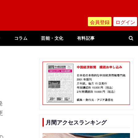
会員登録
ログイン
ー
コラム
芸能・文化
有料記事
発
更
月間アクセスランキング
の