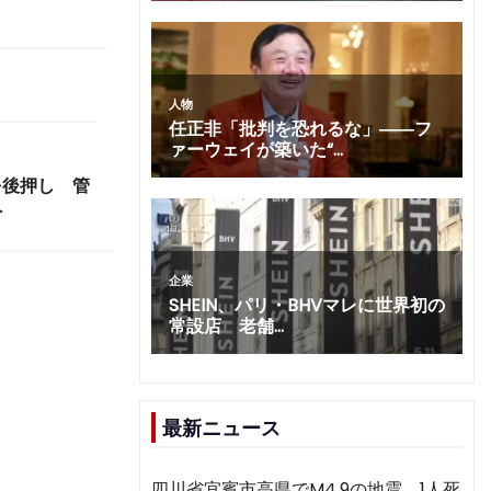
を後押し 管
へ
最新ニュース
四川省宜賓市高県でM4.9の地震 1人死