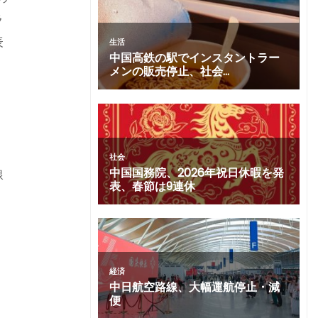
ラ
表
線
国