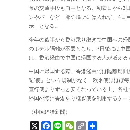
際の交通手段も自由となる。到着日から3
ンやバーなど一部の場所には入れず、4日
示」となる。
今年の後半から香港乗り継ぎで中国への帰
のホテル隔離が不要となり、3日後には中
は、香港経由で中国に帰国する人が増える
中国に帰国する際、香港経由では隔離期間
週1便」という規制がなく、欧米便はほぼ
直行便よりずっと安くなっている上、各社
帰国の際に香港乗り継ぎ便を利用するケー
（中国経済新聞）
X
F
Li
W
C
S