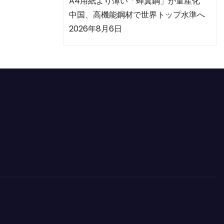
A4用紙より薄い「蝉翼鋼」が量産化
中国、高機能鋼材で世界トップ水準へ
2026年8月6日