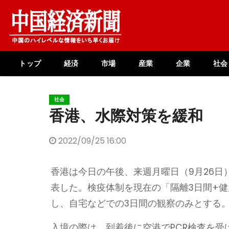
Skip
to
content
トップ
経済
市場
産業
企業
社会
社会
香港、水際対策を緩和
2022/09/25 16:00
香港は今日の午後、来週月曜日（9月26
表した。検疫体制を現在の「隔離3日間+健
し、自宅などでの3日間の観察のみとする
入境の際は、到着後に空港でPCR検査を