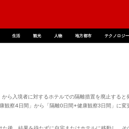
生活
観光
人物
地方都市
テクノロジ
日）から入境者に対するホテルでの隔離措置を廃止すると
康観察4日間」から「隔離0日間+健康観察3日間」に変
。
受けた後、結果を待たずに自宅またはホテルに移動し、そ