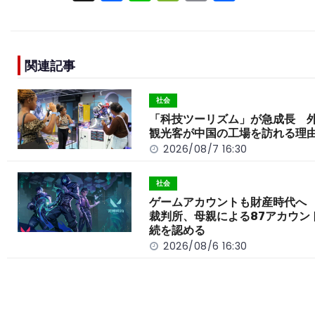
a
n
e
o
h
c
e
C
p
ar
e
h
y
e
関連記事
b
a
Li
o
t
n
社会
o
k
「科技ツーリズム」が急成長 
観光客が中国の工場を訪れる理
k
2026/08/7 16:30
社会
ゲームアカウントも財産時代へ
裁判所、母親による87アカウン
続を認める
2026/08/6 16:30