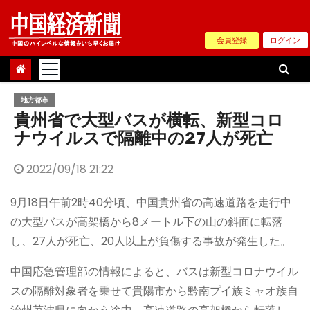
Skip
to
会員登録
ログイン
content
地方都市
貴州省で大型バスが横転、新型コロ
ナウイルスで隔離中の27人が死亡
2022/09/18 21:22
9月18日午前2時40分頃、中国貴州省の高速道路を走行中
の大型バスが高架橋から8メートル下の山の斜面に転落
し、27人が死亡、20人以上が負傷する事故が発生した。
中国応急管理部の情報によると、バスは新型コロナウイル
スの隔離対象者を乗せて貴陽市から黔南プイ族ミャオ族自