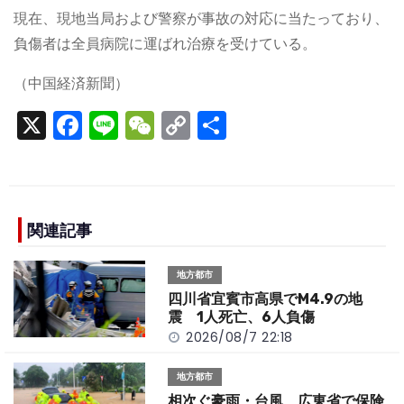
現在、現地当局および警察が事故の対応に当たっており、
負傷者は全員病院に運ばれ治療を受けている。
（中国経済新聞）
X
F
Li
W
C
S
a
n
e
o
h
c
e
C
p
ar
e
h
y
e
b
a
Li
関連記事
o
t
n
地方都市
o
k
四川省宜賓市高県でM4.9の地
k
震 1人死亡、6人負傷
2026/08/7 22:18
地方都市
相次ぐ豪雨・台風 広東省で保険