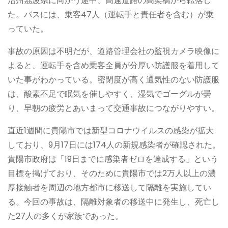
治州茘波県に向かう途中、高速道路の高架橋から転落し
た。バスには、乗客47人（運転手と責任者を含む）が乗
っていた。
事故の原因は不明だが、道路管理会社の監視カメラ映像に
よると、運転手を含め乗客全員が分厚い防護服を着用して
いた事がわかっている。密閉度が高く通気性のない防護服
は、酸素不足で眠気を催しやすく、湿気でゴーグルが曇
り、早朝の疲労とあいまって交通事故につながりやすい。
直近1週間に貴陽市では新型コロナウイルスの感染が拡大
しており、9月17日には174人の新規感染者が確認された。
貴陽市政府は「19日までに感染者ゼロを達成する」という
目標を掲げており、そのために貴陽市では2万人以上の濃
厚接触者を周辺の地方都市に移送して隔離を実施してい
る。今回の事故は、隔離対象者の移送中に発生し、死亡し
た27人の多くが家族であった。