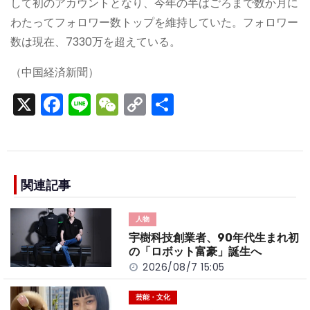
して初のアカウントとなり、今年の半ばごろまで数か月に
わたってフォロワー数トップを維持していた。フォロワー
数は現在、7330万を超えている。
（中国経済新聞）
X
F
Li
W
C
S
a
n
e
o
h
c
e
C
p
ar
e
h
y
e
b
a
Li
関連記事
o
t
n
人物
o
k
宇樹科技創業者、90年代生まれ初
k
の「ロボット富豪」誕生へ
2026/08/7 15:05
芸能・文化