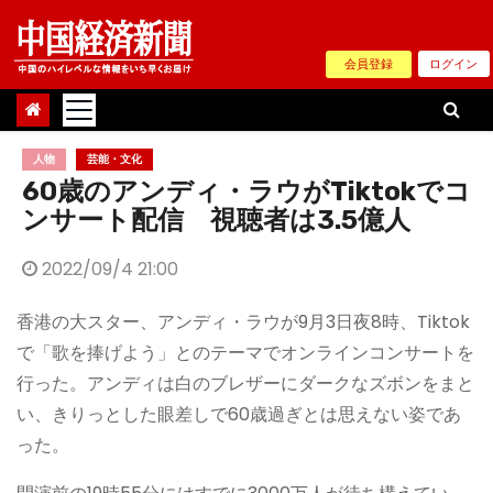
Skip
to
会員登録
ログイン
content
人物
芸能・文化
60歳のアンディ・ラウがTiktokでコ
ンサート配信 視聴者は3.5億人
2022/09/4 21:00
香港の大スター、アンディ・ラウが9月3日夜8時、Tiktok
で「歌を捧げよう」とのテーマでオンラインコンサートを
行った。アンディは白のブレザーにダークなズボンをまと
い、きりっとした眼差しで60歳過ぎとは思えない姿であ
った。