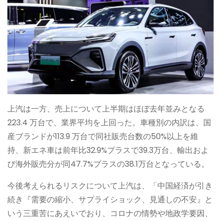
上汽は一方、売上について上半期はほぼ去年並みとなる
223.4 万台で、業界平均を上回った。車種別の内訳は、国
産ブランドが113.9 万台で同社販売台数の50%以上を維
持、新エネ車は前年比32.9%プラスで39.3万台、輸出およ
び海外販売分が同47.7%プラスの38.1万台となっている。
今後考えられるリスクについて上汽は、「中国経済が引き
続き『需要の縮小、サプライショック、見通しの不安』と
いう三重苦にあえいでおり、コロナの情勢や地政学要因、