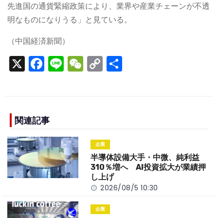
先進国の通貨緊縮政策により、業界や産業チェーンが不透
明なものになりうる」と見ている。
（中国経済新聞）
X
F
Li
W
C
S
a
n
e
o
h
c
e
C
p
ar
e
h
y
e
b
a
Li
関連記事
o
t
n
企業
o
k
半導体設備大手・中微、純利益
k
310％増へ AI投資拡大が業績押
し上げ
2026/08/5 10:30
企業