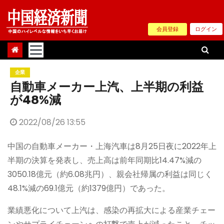
Skip
to
会員登録
ログイン
content
企業
自動車メーカー上汽、上半期の利益
が48%減
2022/08/26 13:55
中国の自動車メーカー・上海汽車は8月25日夜に2022年上
半期の決算を発表し、売上高は前年同期比14.47%減の
3050.18億元（約6.08兆円）、親会社帰属の利益は同じく
48.1%減の69.1億元（約1379億円）であった。
業績悪化について上汽は、感染の再拡大による産業チェー