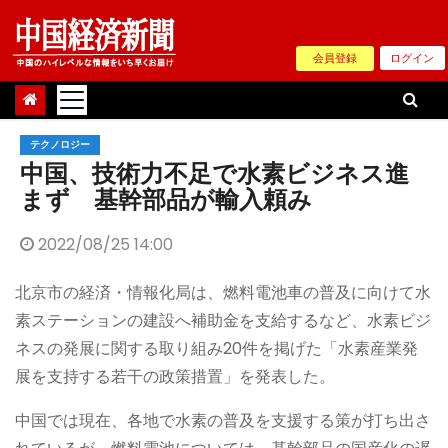
Skip
to
会員登録
ログイン
content
テクノロジー
中国、技術力不足で水素ビジネス進
まず 基幹部品が輸入頼み
2022/08/25 14:00
北京市の経済・情報化局は、燃料電池車の普及に向けて水
素ステーションの建設へ補助金を支給するなど、水素ビジ
ネスの発展に関する取り組み20件を掲げた「水素産業発
展を支持する若干の政策措置」を発表した。
中国では現在、各地で水素の普及を支援する策が打ち出さ