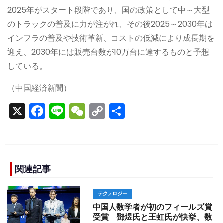
2025年がスタート段階であり、国の政策として中～大型
のトラックの普及に力が注がれ、その後2025～2030年は
インフラの普及や技術革新、コストの低減により成長期を
迎え、2030年には販売台数が10万台に達するものと予想
している。
（中国経済新聞）
X
F
Li
W
C
S
a
n
e
o
h
c
e
C
p
ar
e
h
y
e
b
a
Li
関連記事
o
t
n
テクノロジー
o
k
中国人数学者が初のフィールズ賞
k
受賞 鄧煜氏と王虹氏が快挙、数