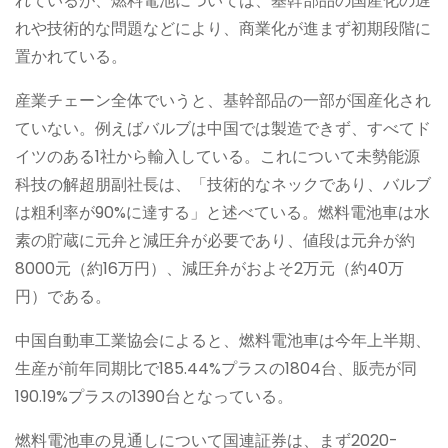
れているが、燃料電池については、基幹部品の国産化の遅
れや技術的な問題などにより、商業化が進まず初期段階に
置かれている。
産業チェーン全体でいうと、基幹部品の一部が国産化され
ていない。例えばバルブは中国では製造できず、すべてド
イツのある1社から輸入している。これについて未勢能源
科技の解超朋副社長は、「技術的なネックであり、バルブ
は粗利率が90%に達する」と述べている。燃料電池車は水
素の貯蔵に元弁と減圧弁が必要であり、値段は元弁が約
8000元（約16万円）、減圧弁がおよそ2万元（約40万
円）である。
中国自動車工業協会によると、燃料電池車は今年上半期、
生産が前年同期比で185.44%プラスの1804台、販売が同
190.19%プラスの1390台となっている。
燃料電池車の見通しについて国連証券は、まず2020-