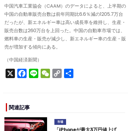
中国汽車工業協会（CAAM）のデータによると、上半期の
中国の自動車販売台数は前年同期比6.6％減の1205.7万台
だったが、新エネルギー車は高い成長率を維持し、生産・
販売台数は260万台を上回った。中国の自動車市場では、
燃料車の生産・販売が減少し、新エネルギー車の生産・販
売が増加する傾向にある。
（中国経済新聞）
X
F
Li
W
C
S
a
n
e
o
h
c
e
C
p
ar
e
h
y
e
b
a
Li
関連記事
o
t
n
市場
o
k
「iPhoneが最大3万円値上げ