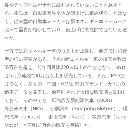
昇やチップ不足が十分に緩和されていないことを意味す
る。崔氏は、自動車業界全体が値上げに踏み切ることはな
く、従来型の自動車メーカーは新エネルギー車メーカーに
比べて需要が縮小しており、値上げに意欲的ではないと述
べた。
一方では新エネルギー車のコストが上昇し、他方では消費
者の強い需要がある。 7月の新エネルギー車の販売台数は
16万台を超え、前年同月比220％以上の伸びとなり、BYD
は5カ月連続で10万台以上を販売している。また、BYDだ
けでなく、多くの「中国・NEV新勢力ブランド」が7月の
納車データを発表し、前年同月比で大幅な販売増を記録し
ており、その中でも、広汽埃安新能源汽車（AION）、上
海蔚来汽車（NIO）、小鵬汽車（Xiaopeng Motors）、理
想汽車（Li Auto）、哪吒汽車（Neta）、零跑汽車（Leap
Motor）が7月に1万台の販売を突破した。