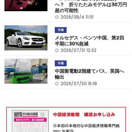
k
へ？ 折りたたみモデルは30万円
超の可能性
2026/08/4 11:01
市場
メルセデス・ベンツ中国、第2四
半期に30%急減
2026/07/31 12:32
市場
中国製電動2階建てバス、英国へ
輸出
2026/07/30 15:18