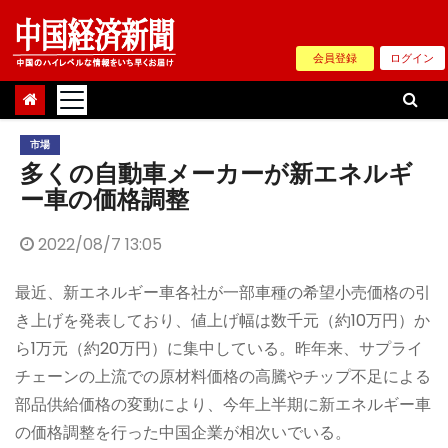
Skip
to
会員登録
ログイン
content
市場
多くの自動車メーカーが新エネルギ
ー車の価格調整
2022/08/7 13:05
最近、新エネルギー車各社が一部車種の希望小売価格の引
き上げを発表しており、値上げ幅は数千元（約10万円）か
ら1万元（約20万円）に集中している。昨年来、サプライ
チェーンの上流での原材料価格の高騰やチップ不足による
部品供給価格の変動により、今年上半期に新エネルギー車
の価格調整を行った中国企業が相次いでいる。