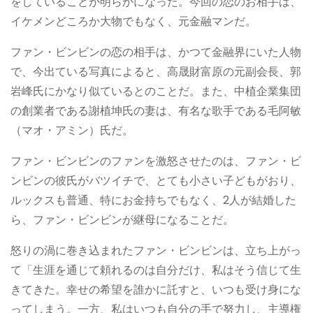
をしていることが明らかになった。今回の恋のお相手は、
イケメンどころか大物でもなく、元金融マンだ。
ファン・ビンビンの恋の相手は、かつて金融界にいた人物
で、今出ている写真によると、高晟財富原の元副会長、郭
岩峰氏にかなり似ているとのことだ。また、中植企業集団
の創業者である謝植坤氏の妻は、有名な歌手である毛阿敏
（マオ・アミン）氏だ。
ファン・ビンビンのファンを激怒させたのは、ファン・ビ
ンビンの彼氏がバツイチで、とても小さい子どもがおり、
ルックスも普通、特にお金持ちでもなく、2人が結婚した
ら、ファン・ビンビンが継母になることだ。
怒りの渦に巻き込まれたファン・ビンビンは、立ち上がっ
て「生涯を通じて頼れるのは自分だけ、私はそう信じて生
きてきた。幸せの希望を誰かに託すと、いつも受け身にな
ってしまう。一方、私はいつも自分の手で努力し、主導権