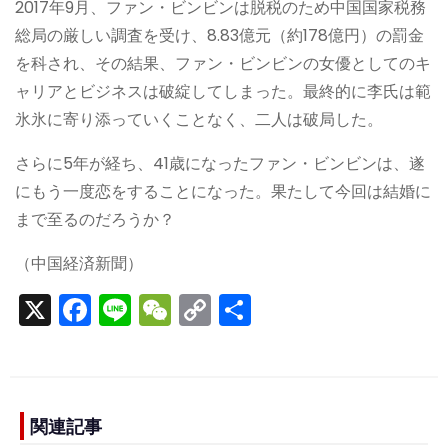
2017年9月、ファン・ビンビンは脱税のため中国国家税務
総局の厳しい調査を受け、8.83億元（約178億円）の罰金
を科され、その結果、ファン・ビンビンの女優としてのキ
ャリアとビジネスは破綻してしまった。最終的に李氏は範
氷氷に寄り添っていくことなく、二人は破局した。
さらに5年が経ち、41歳になったファン・ビンビンは、遂
にもう一度恋をすることになった。果たして今回は結婚に
まで至るのだろうか？
（中国経済新聞）
X
F
Li
W
C
S
a
n
e
o
h
c
e
C
p
ar
e
h
y
e
b
a
Li
関連記事