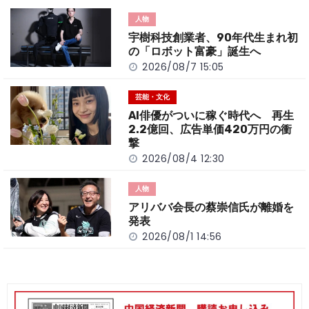
o
t
n
人物
o
k
宇樹科技創業者、90年代生まれ初
k
の「ロボット富豪」誕生へ
2026/08/7 15:05
芸能・文化
AI俳優がついに稼ぐ時代へ 再生
2.2億回、広告単価420万円の衝
撃
2026/08/4 12:30
人物
アリババ会長の蔡崇信氏が離婚を
発表
2026/08/1 14:56