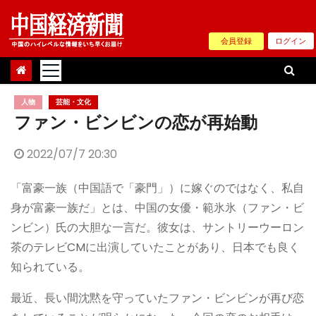
Skip
to
会員登録
ログイン
content
人物
芸能・文化
ファン・ビンビンの恋が再始動
2022/07/7 20:30
「富豪一族（中国語で「豪門」）に嫁ぐのではなく、私自
身が富豪一族だ」とは、中国の女優・範氷氷（ファン・ビ
ンビン）氏の大胆な一言だ。彼女は、サントリーウーロン
茶のテレビCMに出演していたことがあり、日本でも良く
知られている。
最近、長い間沈黙を守っていたファン・ビンビンが再び恋