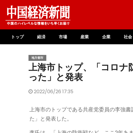
Skip
to
content
トップ
経済
市場
産業
企業
社会
地方都市
上海市トップ、「コロナ
った」と発表
2022/06/26 17:35
上海市のトップである共産党委員の李強書
た」と発表した。
李氏は、「上海の防衛戦など、ここ2年あ