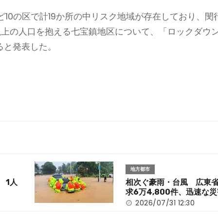
10の区で計19か所の中リスク地域が存在しており、閔
万人以上の人口を抱える七宝鎮地区について、「ロックダウ
ると発表した。
地方都市
 1人
相次ぐ豪雨・台風 広東
求6万4,800件、迅速な
2026/07/31 12:30