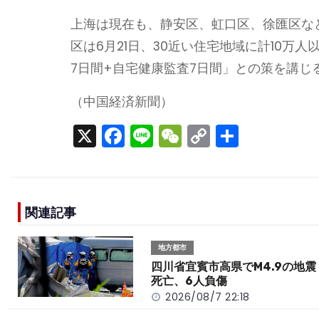
上海は現在も、静安区、虹口区、徐匯区など
区は6月21日、30近い住宅地域に計10
7日間+自宅健康監査7日間」との策を講じ
（中国経済新聞）
X
F
Li
W
C
S
a
n
e
o
h
c
e
C
p
ar
e
h
y
e
関連記事
b
a
Li
o
t
n
地方都市
o
k
四川省宜賓市高県でM4.9の地震
死亡、6人負傷
k
2026/08/7 22:18