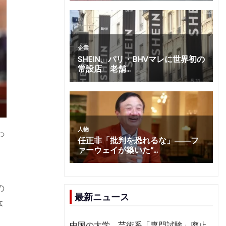
っ
の
最新ニュース
体
中国の大学、芸術系「専門試験」廃止