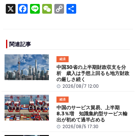
X
F
Li
W
C
S
a
n
e
o
h
c
e
C
p
ar
e
h
y
e
b
a
Li
関連記事
o
t
n
経済
o
k
中国30省の上半期財政収支を分
k
析 歳入は予想上回るも地方財政
の厳しさ続く
2026/08/7 12:00
経済
中国のサービス貿易、上半期
8.3％増 知識集約型サービス輸
出が初めて過半占める
2026/08/5 17:30