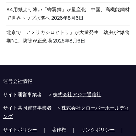
A4用紙より薄い「蝉翼鋼」が量産化 中国、高機能鋼材
で世界トップ水準へ
2026年8月6日
北京で「アメリカシロヒトリ」が大量発生 幼虫が“爆食
期”に、防除が正念場
2026年8月6日
運営会社情報
サイト運営事業者 ＞
株式会社アジア通信社
サイト共同運営事業者 ＞
株式会社クローバーホールディ
ング
サイトポリシー
｜
著作権
｜
リンクポリシー
｜