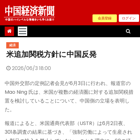
Skip
to
会員登録
ログイン
content
経済
米追加関税方針に中国反発
2026/06/3 18:00
中国外交部の定例記者会見が6月3日に行われ、報道官の
Mao Ning 氏は、米国が複数の経済圏に対する追加関税措
置を検討していることについて、中国側の立場を表明し
た。
報道によると、米国通商代表部（USTR）は6月2日夜、
301条調査の結果に基づき、「強制労働によって生産され