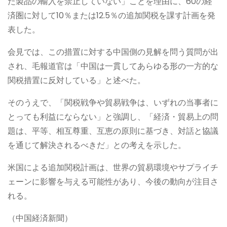
た製品の輸入を禁止していない」ことを理由に、60の経
済圏に対して10％または12.5％の追加関税を課す計画を発
表した。
会見では、この措置に対する中国側の見解を問う質問が出
され、毛報道官は「中国は一貫してあらゆる形の一方的な
関税措置に反対している」と述べた。
そのうえで、「関税戦争や貿易戦争は、いずれの当事者に
とっても利益にならない」と強調し、「経済・貿易上の問
題は、平等、相互尊重、互恵の原則に基づき、対話と協議
を通じて解決されるべきだ」との考えを示した。
米国による追加関税計画は、世界の貿易環境やサプライチ
ェーンに影響を与える可能性があり、今後の動向が注目さ
れる。
（中国経済新聞）