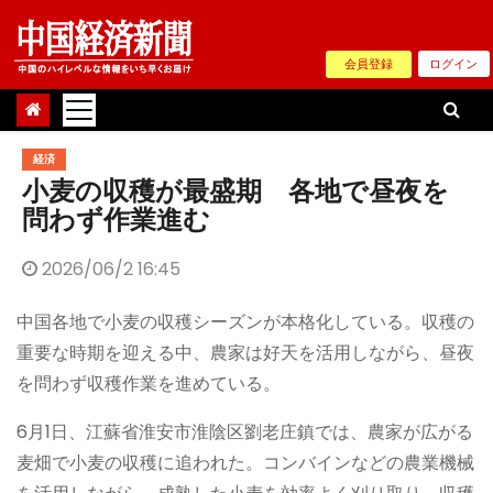
Skip
to
会員登録
ログイン
content
経済
小麦の収穫が最盛期 各地で昼夜を
問わず作業進む
2026/06/2 16:45
中国各地で小麦の収穫シーズンが本格化している。収穫の
重要な時期を迎える中、農家は好天を活用しながら、昼夜
を問わず収穫作業を進めている。
6月1日、江蘇省淮安市淮陰区劉老庄鎮では、農家が広がる
麦畑で小麦の収穫に追われた。コンバインなどの農業機械