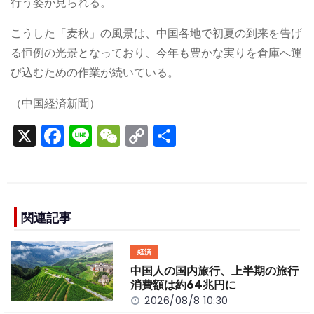
行う姿が見られる。
こうした「麦秋」の風景は、中国各地で初夏の到来を告げ
る恒例の光景となっており、今年も豊かな実りを倉庫へ運
び込むための作業が続いている。
（中国経済新聞）
X
F
Li
W
C
S
a
n
e
o
h
c
e
C
p
ar
e
h
y
e
b
a
Li
関連記事
o
t
n
経済
o
k
中国人の国内旅行、上半期の旅行
k
消費額は約64兆円に
2026/08/8 10:30