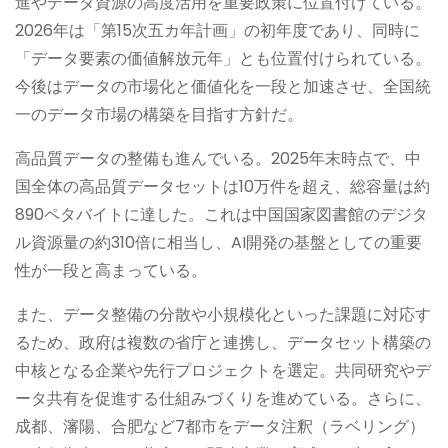
進やデータ資源の高度活用を重要政策に位置付けている。
2026年は「第15次五カ年計画」の初年度であり、同時に
「データ要素の価値解放元年」とも位置付けられている。
今後はデータの市場化と価値化を一段と加速させ、全国統
一のデータ市場の構築を目指す方針だ。
高品質データの整備も進んでいる。2025年末時点で、中
国全体の高品質データセットは10万件を超え、総容量は約
890ペタバイトに達した。これは中国国家図書館のデジタ
ル資源量の約310倍に相当し、AI開発の基盤としての重要
性が一段と高まっている。
また、データ整備の分散や小規模化といった課題に対応す
るため、政府は複数の省庁と連携し、データセット構築の
中核となる企業や先行プロジェクトを選定。共同研究やデ
ータ共有を促進する仕組みづくりを進めている。さらに、
成都、瀋陽、合肥など7都市をデータ注釈（ラベリング）