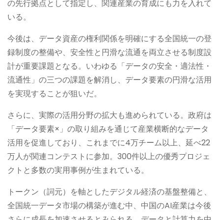
の先行拠点として指定し、関連産業の育成にも力を入れて
いる。
今後は、データ資産の権利関係を明確にする全国統一の登
録制度の整備や、安全性と円滑な流通を両立させる制度設
計が重要課題となる。いわゆる「データの安全・適法性・
流通性」の三つの課題を解消し、データ要素の円滑な活用
を実現することが狙いだ。
さらに、実際の活用分野の拡大も進められている。政府は
「データ要素×」の取り組みを通じて産業横断的なデータ
活用を促進しており、これまでに4万チーム以上、延べ22
万人が関連コンテストに参加。300件以上の優秀プロジェ
クトと多数の実用事例が生まれている。
トークン（詞元）を軸としたデジタル経済の基盤整備と、
全国統一データ市場の構築が進む中、中国のAI産業は今後
さらに成長を加速させるとみられる。データと計算力を中