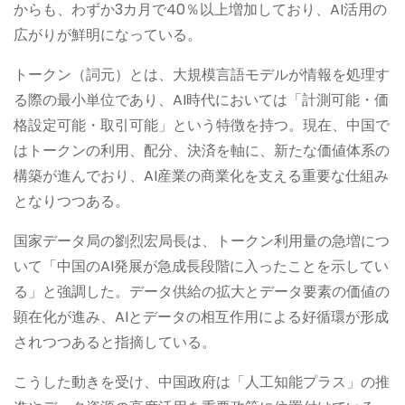
からも、わずか3カ月で40％以上増加しており、AI活用の
広がりが鮮明になっている。
トークン（詞元）とは、大規模言語モデルが情報を処理す
る際の最小単位であり、AI時代においては「計測可能・価
格設定可能・取引可能」という特徴を持つ。現在、中国で
はトークンの利用、配分、決済を軸に、新たな価値体系の
構築が進んでおり、AI産業の商業化を支える重要な仕組み
となりつつある。
国家データ局の劉烈宏局長は、トークン利用量の急増につ
いて「中国のAI発展が急成長段階に入ったことを示してい
る」と強調した。データ供給の拡大とデータ要素の価値の
顕在化が進み、AIとデータの相互作用による好循環が形成
されつつあると指摘している。
こうした動きを受け、中国政府は「人工知能プラス」の推