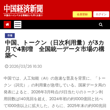
Skip
to
会員登録
ログイン
content
市場
中国、トークン（日次利用量）が3カ
月で4割増 全国統一データ市場の構
築へ
2026/03/26 16:30
中国では、人工知能（AI）の急速な普及を背景に、「トー
クン（詞元）」の利用量が急増している。国家データ局の
発表によると、2026年3月時点の1日当たりのトークン利
用回数は140兆回を超え、2024年初の約1000億回と比べ
て1000倍以上に拡大した。さらに、2025年末の約100兆回