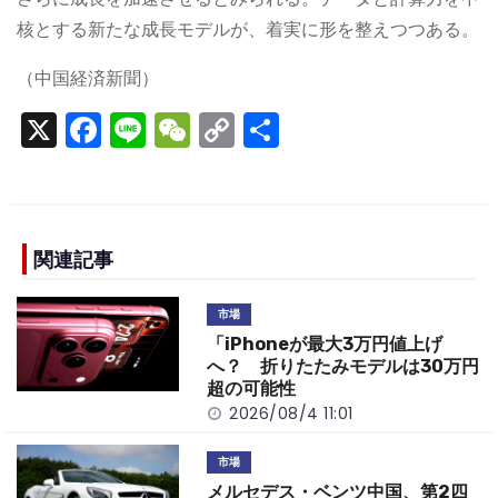
核とする新たな成長モデルが、着実に形を整えつつある。
（中国経済新聞）
X
F
Li
W
C
S
a
n
e
o
h
c
e
C
p
ar
e
h
y
e
b
a
Li
関連記事
o
t
n
市場
o
k
「iPhoneが最大3万円値上げ
k
へ？ 折りたたみモデルは30万円
超の可能性
2026/08/4 11:01
市場
メルセデス・ベンツ中国、第2四