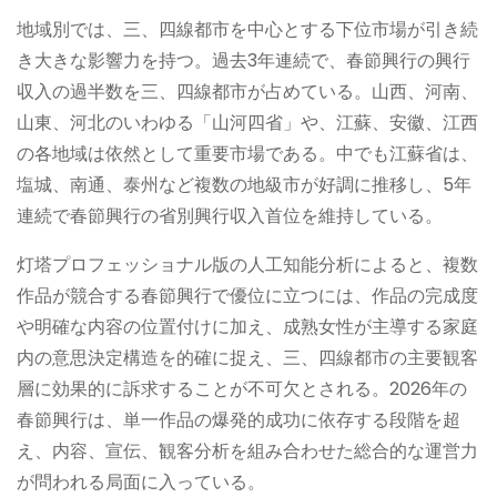
地域別では、三、四線都市を中心とする下位市場が引き続
き大きな影響力を持つ。過去3年連続で、春節興行の興行
収入の過半数を三、四線都市が占めている。山西、河南、
山東、河北のいわゆる「山河四省」や、江蘇、安徽、江西
の各地域は依然として重要市場である。中でも江蘇省は、
塩城、南通、泰州など複数の地級市が好調に推移し、5年
連続で春節興行の省別興行収入首位を維持している。
灯塔プロフェッショナル版の人工知能分析によると、複数
作品が競合する春節興行で優位に立つには、作品の完成度
や明確な内容の位置付けに加え、成熟女性が主導する家庭
内の意思決定構造を的確に捉え、三、四線都市の主要観客
層に効果的に訴求することが不可欠とされる。2026年の
春節興行は、単一作品の爆発的成功に依存する段階を超
え、内容、宣伝、観客分析を組み合わせた総合的な運営力
が問われる局面に入っている。