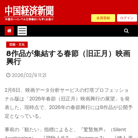
Skip
to
会員登録
ログイン
content
芸能・文化
8作品が集結する春節（旧正月）映画
興行
2026/02/9 11:21
2月6日、映画データ分析サービスの灯塔プロフェッショ
ナル版は「2026年春節（旧正月）映画興行の展望」を発
表した。現時点で、2026年の春節興行には8作品が公開予
定となっている。
事前の「観たい」指標によると、『驚蟄無声』（Silent