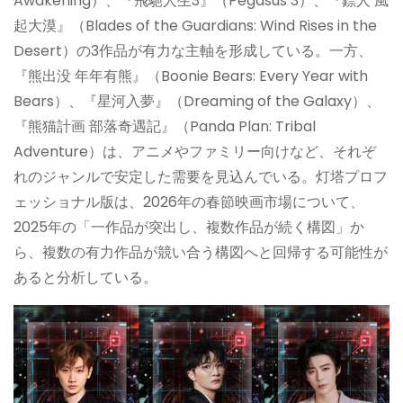
Awakening）、『飛馳人生3』（Pegasus 3）、『鏢人 風
起大漠』（Blades of the Guardians: Wind Rises in the
Desert）の3作品が有力な主軸を形成している。一方、
『熊出没 年年有熊』（Boonie Bears: Every Year with
Bears）、『星河入夢』（Dreaming of the Galaxy）、
『熊猫計画 部落奇遇記』（Panda Plan: Tribal
Adventure）は、アニメやファミリー向けなど、それぞ
れのジャンルで安定した需要を見込んでいる。灯塔プロフ
ェッショナル版は、2026年の春節映画市場について、
2025年の「一作品が突出し、複数作品が続く構図」か
ら、複数の有力作品が競い合う構図へと回帰する可能性が
あると分析している。