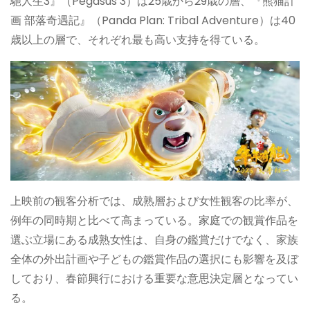
馳人生3』（Pegasus 3）は25歳から29歳の層、『熊猫計
画 部落奇遇記』（Panda Plan: Tribal Adventure）は40
歳以上の層で、それぞれ最も高い支持を得ている。
上映前の観客分析では、成熟層および女性観客の比率が、
例年の同時期と比べて高まっている。家庭での観賞作品を
選ぶ立場にある成熟女性は、自身の鑑賞だけでなく、家族
全体の外出計画や子どもの鑑賞作品の選択にも影響を及ぼ
しており、春節興行における重要な意思決定層となってい
る。