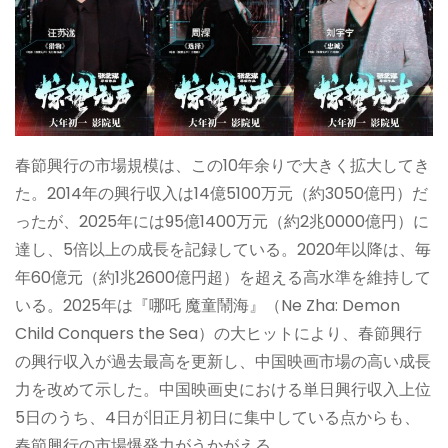
春節興行の市場規模は、この10年余りで大きく拡大してき
た。2014年の興行収入は14億5100万元（約3050億円）だ
ったが、2025年には95億1400万元（約2兆0000億円）に
達し、5倍以上の成長を記録している。2020年以降は、毎
年60億元（約1兆2600億円超）を超える高水準を維持して
いる。2025年は『哪吒 魔童鬧海』（Ne Zha: Demon
Child Conquers the Sea）の大ヒットにより、春節興行
の興行収入が過去最高を更新し、中国映画市場の高い成長
力を改めて示した。中国映画史における単日興行収入上位
5日のうち、4日が旧正月初日に集中している点からも、
春節興行の市場爆発力がうかがえる。