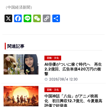
（中国経済新聞）
X
F
Li
W
C
S
a
n
e
o
h
c
e
C
p
ar
e
h
y
e
b
a
Li
関連記事
o
t
n
芸能・文化
o
k
AI俳優がついに稼ぐ時代へ 再生
k
2.2億回、広告単価420万円の衝
撃
2026/08/4 12:30
芸能・文化
中国神話「八仙」がアニメ映画
化 初日興収12.7億元、今夏最高
評価で好発進