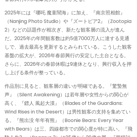
2025年には『哪吒 魔童鬧海』に加え、『南京照相館』
（Nanjing Photo Studio）や『ズートピア2』（Zootopia
2）などの話題作が相次ぎ、新たな観客層の流入が進ん
だ。2025年の年間観客数は約5億7000万人に達する見通
しで、過去最高を更新するとみられている。こうした観客
基盤の拡大が、2026年春節興行の安定した土台となる。
さらに、2026年の春節休暇は9連休となり、興行収入を押
し上げる条件が整っている。
作品別に見ると、観客層の違いが明確である。『驚蟄無
声』（Silent Awakening）は若年層や女性からの関心が
高く、『鏢人 風起大漠』（Blades of the Guardians:
Wind Rises in the Desert）は男性観客の支持を集めてい
る。『熊出没 年年有熊』（Boonie Bears: Every Year
with Bears）は三、四線都市での関心度が特に高い。『飛