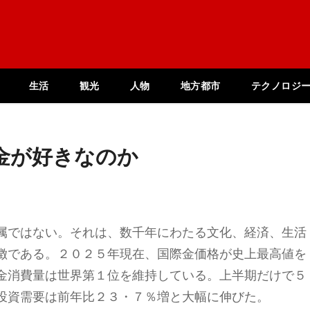
生活
観光
人物
地方都市
テクノロジ
金が好きなのか
属ではない。それは、数千年にわたる文化、経済、生活
徴である。２０２５年現在、国際金価格が史上最高値を
金消費量は世界第１位を維持している。上半期だけで５
投資需要は前年比２３・７％増と大幅に伸びた。