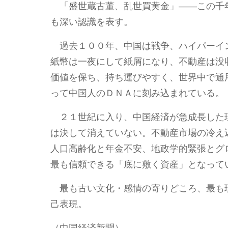
「盛世蔵古董、乱世買黄金」――この千
も深い認識を表す。
過去１００年、中国は戦争、ハイパーイ
紙幣は一夜にして紙屑になり、不動産は没
価値を保ち、持ち運びやすく、世界中で通
って中国人のＤＮＡに刻み込まれている。
２１世紀に入り、中国経済が急成長した
は決して消えていない。不動産市場の冷え
人口高齢化と年金不安、地政学的緊張とグ
最も信頼できる「底に敷く資産」となって
最も古い文化・感情の寄りどころ、最も
己表現。
（中国経済新聞）