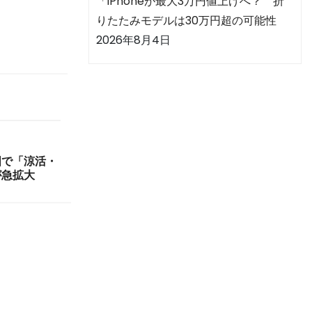
「iPhoneが最大3万円値上げへ？ 折
りたたみモデルは30万円超の可能性
2026年8月4日
国で「涼活・
が急拡大