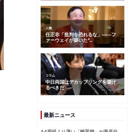
最新ニュース
A4用紙より薄い「蝉翼鋼」が量産化