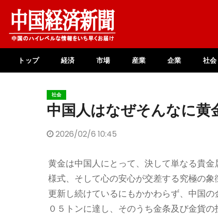
Skip
to
content
トップ
経済
市場
産業
企業
社会
社会
中国人はなぜそんなに黄
2026/02/6 10:45
黄金は中国人にとって、決して単なる貴金
様式、そして心の安心が交差する究極の象
更新し続けているにもかかわらず、中国の
０５トンに達し、そのうち金条及び金貨の