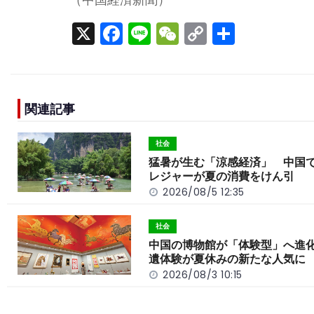
X
F
Li
W
C
S
a
n
e
o
h
c
e
C
p
ar
e
h
y
e
関連記事
b
a
Li
o
t
n
社会
o
k
猛暑が生む「涼感経済」 中国
レジャーが夏の消費をけん引
k
2026/08/5 12:35
社会
中国の博物館が「体験型」へ進
遺体験が夏休みの新たな人気に
2026/08/3 10:15