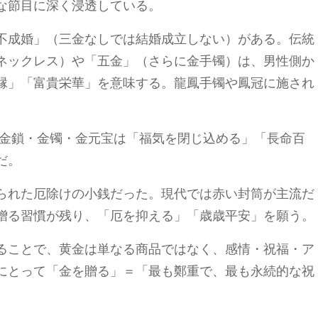
な節目に深く浸透している。
不成婚」（三金なしでは結婚成立しない）がある。伝統
ネックレス）や「五金」（さらに金手镯）は、男性側か
縁」「富貴栄華」を意味する。龍鳳手镯や鳳冠に施され
金鎖・金镯・金元宝は「福気を閉じ込める」「長命百
だ。
られた厄除けの小銭だった。現代では赤い封筒が主流だ
贈る習慣が残り、「厄を抑える」「歳歳平安」を願う。
ることで、黄金は単なる商品ではなく、感情・祝福・ア
にとって「金を贈る」＝「最も鄭重で、最も永続的な祝