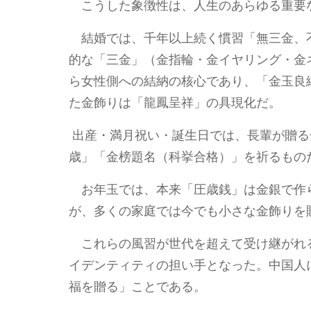
こうした象徴性は、人生のあらゆる重要
結婚では、千年以上続く慣習「無三金、
的な「三金」（金指輪・金イヤリング・金
ら女性側への結納の核心であり、「金玉良
た金飾りは「龍鳳呈祥」の具現化だ。
出産・満月祝い・誕生日では、長輩が贈る
歳」「金榜題名（科挙合格）」を祈るもの
お年玉では、本来「圧歳銭」は金銀で作
が、多くの家庭では今でも小さな金飾りを
これらの風習が世代を超えて受け継がれ
イデンティティの担い手となった。中国人
福を贈る」ことである。