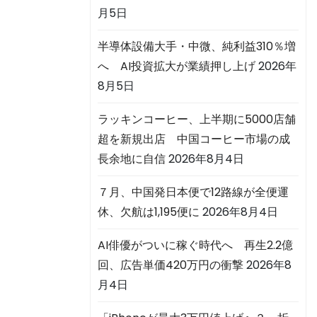
月5日
半導体設備大手・中微、純利益310％増
へ AI投資拡大が業績押し上げ
2026年
8月5日
ラッキンコーヒー、上半期に5000店舗
超を新規出店 中国コーヒー市場の成
長余地に自信
2026年8月4日
７月、中国発日本便で12路線が全便運
休、欠航は1,195便に
2026年8月4日
AI俳優がついに稼ぐ時代へ 再生2.2億
回、広告単価420万円の衝撃
2026年8
月4日