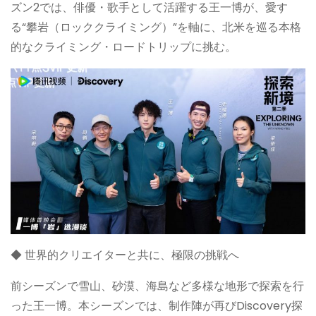
ズン2では、俳優・歌手として活躍する王一博が、愛す
る“攀岩（ロッククライミング）”を軸に、北米を巡る本格
的なクライミング・ロードトリップに挑む。
◆ 世界的クリエイターと共に、極限の挑戦へ
前シーズンで雪山、砂漠、海島など多様な地形で探索を行
った王一博。本シーズンでは、制作陣が再びDiscovery探