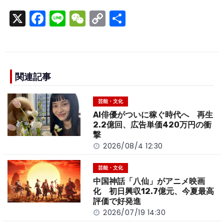
X
F
Li
W
C
S
a
n
e
o
h
c
e
C
p
ar
e
h
y
e
b
a
Li
関連記事
o
t
n
芸能・文化
o
k
AI俳優がついに稼ぐ時代へ 再生
k
2.2億回、広告単価420万円の衝
撃
2026/08/4 12:30
芸能・文化
中国神話「八仙」がアニメ映画
化 初日興収12.7億元、今夏最高
評価で好発進
2026/07/19 14:30