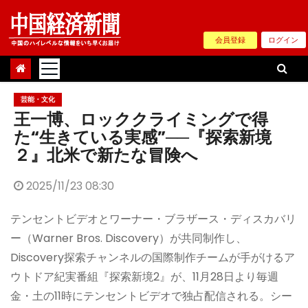
Skip
to
会員登録
ログイン
content
芸能・文化
王一博、ロッククライミングで得
た“生きている実感”──『探索新境
２』北米で新たな冒険へ
2025/11/23 08:30
テンセントビデオとワーナー・ブラザース・ディスカバリ
ー（Warner Bros. Discovery）が共同制作し、
Discovery探索チャンネルの国際制作チームが手がけるア
ウトドア紀実番組『探索新境2』が、11月28日より毎週
金・土の11時にテンセントビデオで独占配信される。シー