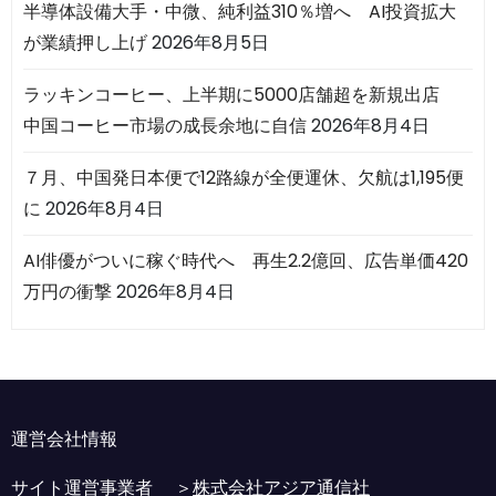
半導体設備大手・中微、純利益310％増へ AI投資拡大
が業績押し上げ
2026年8月5日
ラッキンコーヒー、上半期に5000店舗超を新規出店
中国コーヒー市場の成長余地に自信
2026年8月4日
７月、中国発日本便で12路線が全便運休、欠航は1,195便
に
2026年8月4日
AI俳優がついに稼ぐ時代へ 再生2.2億回、広告単価420
万円の衝撃
2026年8月4日
運営会社情報
サイト運営事業者 ＞
株式会社アジア通信社