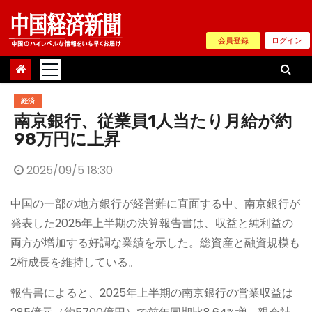
Skip
to
会員登録
ログイン
content
経済
南京銀行、従業員1人当たり月給が約
98万円に上昇
2025/09/5 18:30
中国の一部の地方銀行が経営難に直面する中、南京銀行が
発表した2025年上半期の決算報告書は、収益と純利益の
両方が増加する好調な業績を示した。総資産と融資規模も
2桁成長を維持している。
報告書によると、2025年上半期の南京銀行の営業収益は