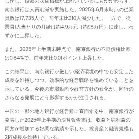
しかし、複数の収益指標が上向いているにもかかわらず、
南京銀行は人員削減を実施した。2025年6月末時点の従業
員数は17,735人で、前年末比310人減少した。一方で、従
業員1人当たりの月給は約4.9万元（約98万円）に達し、わ
ずかに上昇した。
また、2025年上半期末時点で、南京銀行の不良債権比率
は0.84%で、前年末比0.01ポイント上昇した。
この結果は、南京銀行が厳しい経済環境の中でも安定した
成長を維持しつつ、効率的な経営戦略を進めていることを
示している。今後の市場動向や経営方針の変化が、同行の
さらなる発展にどう影響するかが注目される。
中国の一部の地方銀行が経営難に直面する中、南京銀行が
発表した2025年上半期の決算報告書は、収益と純利益の
両方が増加する好調な業績を示した。総資産と融資規模も
2桁成長を維持している。