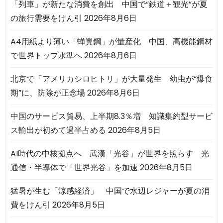
「列車」が新たな消費を創出 中国で“鉄道＋観光”が夏
の旅行需要をけん引
2026年8月6日
A4用紙より薄い「蝉翼鋼」が量産化 中国、高機能鋼材
で世界トップ水準へ
2026年8月6日
北京で「アメリカシロヒトリ」が大量発生 幼虫が“爆食
期”に、防除が正念場
2026年8月6日
中国のサービス貿易、上半期8.3％増 知識集約型サービ
ス輸出が初めて過半占める
2026年8月5日
AI時代の中核拠点へ 武漢「光谷」が世界を照らす 光
通信・半導体で「世界光谷」を加速
2026年8月5日
猛暑が生む「涼感経済」 中国で水辺レジャーが夏の消
費をけん引
2026年8月5日