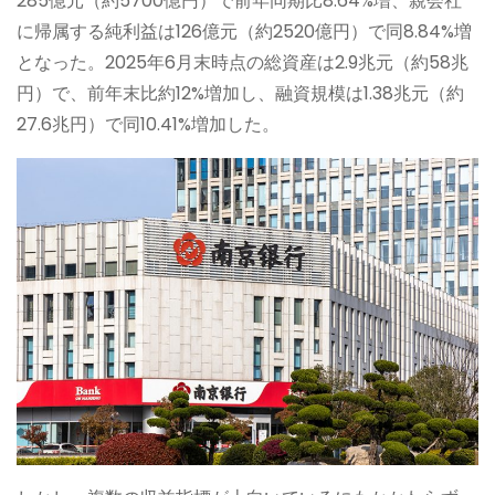
285億元（約5700億円）で前年同期比8.64%増、親会社
に帰属する純利益は126億元（約2520億円）で同8.84%増
となった。2025年6月末時点の総資産は2.9兆元（約58兆
円）で、前年末比約12%増加し、融資規模は1.38兆元（約
27.6兆円）で同10.41%増加した。