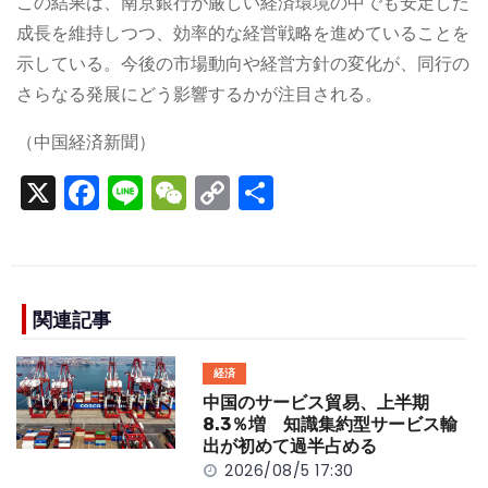
この結果は、南京銀行が厳しい経済環境の中でも安定した
成長を維持しつつ、効率的な経営戦略を進めていることを
示している。今後の市場動向や経営方針の変化が、同行の
さらなる発展にどう影響するかが注目される。
（中国経済新聞）
X
F
Li
W
C
S
a
n
e
o
h
c
e
C
p
ar
e
h
y
e
b
a
Li
関連記事
o
t
n
経済
o
k
中国のサービス貿易、上半期
k
8.3％増 知識集約型サービス輸
出が初めて過半占める
2026/08/5 17:30