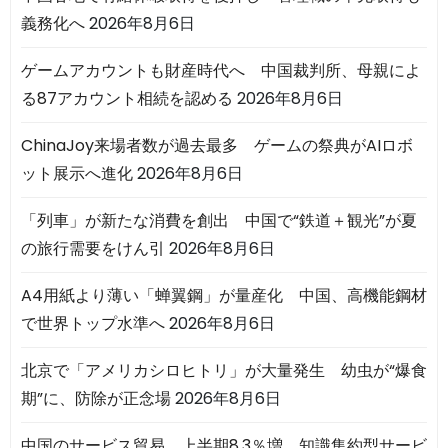
義務化へ
2026年8月6日
ゲームアカウントも財産時代へ 中国裁判所、母親によ
る87アカウント相続を認める
2026年8月6日
ChinaJoy来場者数が過去最多 ゲームの祭典がAIロボ
ット展示へ進化
2026年8月6日
「列車」が新たな消費を創出 中国で“鉄道＋観光”が夏
の旅行需要をけん引
2026年8月6日
A4用紙より薄い「蝉翼鋼」が量産化 中国、高機能鋼材
で世界トップ水準へ
2026年8月6日
北京で「アメリカシロヒトリ」が大量発生 幼虫が“爆食
期”に、防除が正念場
2026年8月6日
中国のサービス貿易、上半期8.3％増 知識集約型サービ