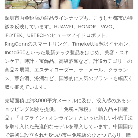
深圳市内免税店の商品ラインナップも、こうした都市の特
徴を反映しています。HUAWEI、HONOR、ViVO、
iFLYTEK、UBTECHのヒューマノイドロボット、
RingConnのスマートリング、Timekettle翻訳イヤホン、
Insta360といった最新テック製品をはじめ、美容・スキ
ンケア、時計・宝飾品、高級酒類など、計19カテゴリーの
商品を展開。エスティローダー、ラ・メール、クララン
ス、茅台酒、汾酒など、国際的に人気のブランドも幅広く
取り揃えています。
売場面積は約3,000平方メートルに及び、没入感のあるシ
ョッピング体験を提供。「免税＋課税」「輸入品＋国産
品」「オフライン＋オンライン」といった新しい小売手法
を取り入れた先進的なモデルを導入しています。中国国内
で最初に設立された8つの市中免税店のひとつであり、購