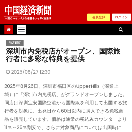
Skip
to
会員登録
ログイン
content
地方都市
深圳市内免税店がオープン、国際旅
行者に多彩な特典を提供
2025/08/27 12:30
2025年8月26日、深圳市福田区のUpperHills（深業上
城）に「深圳市内免税店」がグランドオープンしました。
同店は深圳宝安国際空港から国際線を利用して出国する旅
行者を対象に、出発日から60日以内に購入できる免税商
品を販売しています。価格は通常の税込みカウンターより
11％～25％割安で、さらに対象商品については出国時に