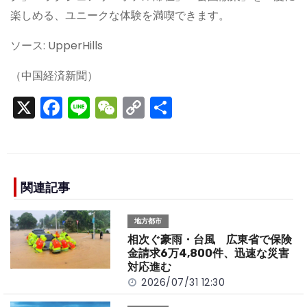
楽しめる、ユニークな体験を満喫できます。
ソース: UpperHills
（中国経済新聞）
X
F
Li
W
C
S
a
n
e
o
h
c
e
C
p
ar
e
h
y
e
b
a
Li
関連記事
o
t
n
地方都市
o
k
相次ぐ豪雨・台風 広東省で保険
k
金請求6万4,800件、迅速な災害
対応進む
2026/07/31 12:30