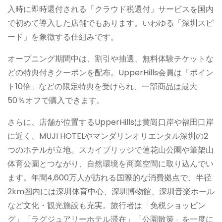
入時に即時還付される「クラウド税還付」サービスを国内
で初めて導入した店舗でもあります。いわゆる「深圳スピ
ード」を象徴する仕組みです。
オープニング期間中は、割引や抽選、無料体験チケットな
どの特典付きクーポンを配布。UpperHills会員は「ポイン
ト10倍」などの限定特典を受けられ、一部商品は最大
50％オフで購入できます。
さらに、店舗が位置するUpperHillsは黄崗口岸や福田口岸
に近く、MUJI HOTELやマンダリンオリエンタル深圳の2
つのホテルが立地。スカイブリッジで蓮花山公園や筆架山
体育公園とつながり、自然環境を商業空間に取り込んでい
ます。年間4,600万人が訪れる国際的な消費拠点で、半径
2km圏内には深圳体育中心、深圳博物館、深圳音楽ホール
など文化・観光施設も充実。旅行者は「免税ショッピン
グ」「ラグジュアリーホテル滞在」「公園散策」を一度に