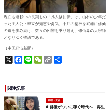
現在も連載中の長期もの「凡人修仙伝」は、山村の少年だ
った主人公・韓立が知恵や勇気、不屈の精神を武器に修仙
の道を歩み続け、数々の困難を乗り越え、修仙界の大宗師
となりゆく物語である。
（中国経済新聞）
X
F
Li
W
C
S
a
n
e
o
h
c
e
C
p
ar
e
h
y
e
b
a
Li
関連記事
o
t
n
芸能・文化
o
k
AI俳優がついに稼ぐ時代へ 再生