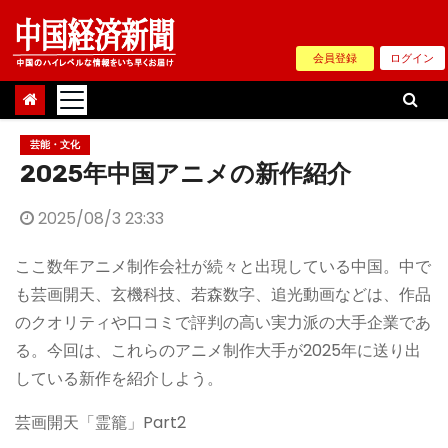
Skip
to
会員登録
ログイン
content
芸能・文化
2025年中国アニメの新作紹介
2025/08/3 23:33
ここ数年アニメ制作会社が続々と出現している中国。中で
も芸画開天、玄機科技、若森数字、追光動画などは、作品
のクオリティや口コミで評判の高い実力派の大手企業であ
る。今回は、これらのアニメ制作大手が2025年に送り出
している新作を紹介しよう。
芸画開天「霊籠」Part2