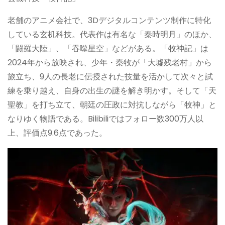
老舗のアニメ会社で、3Dデジタルコンテンツ制作に特化
している玄机科技。代表作は有名な「秦時明月」のほか、
「闘羅大陸」、「吞噬星空」などがある。「牧神記」は
2024年から放映され、少年・秦牧が「大墟残老村」から
旅立ち、9人の長老に伝授された技量を活かして次々と試
練を乗り越え、自身の出生の謎を解き明かす。そして「天
聖教」を打ち立て、朝廷の圧政に対抗しながら「牧神」と
なりゆく物語である。Bilibiliではフォロー数300万人以
上、評価点9.6点であった。