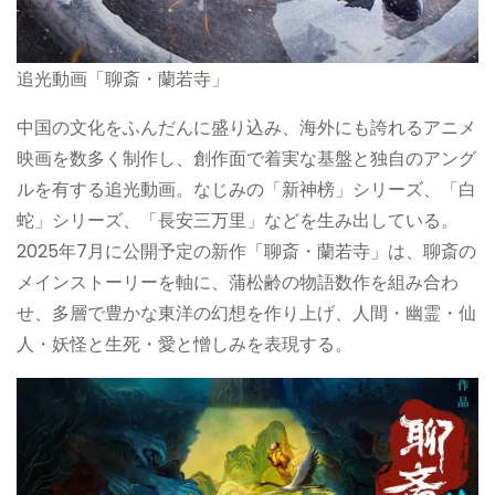
追光動画「聊斎・蘭若寺」
中国の文化をふんだんに盛り込み、海外にも誇れるアニメ
映画を数多く制作し、創作面で着実な基盤と独自のアング
ルを有する追光動画。なじみの「新神榜」シリーズ、「白
蛇」シリーズ、「長安三万里」などを生み出している。
2025年7月に公開予定の新作「聊斎・蘭若寺」は、聊斎の
メインストーリーを軸に、蒲松齢の物語数作を組み合わ
せ、多層で豊かな東洋の幻想を作り上げ、人間・幽霊・仙
人・妖怪と生死・愛と憎しみを表現する。