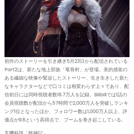
初作のストーリーを引き継ぎ5月23日から配信されている
Part2は、新たな地上部族「竜骨村」が登場。美的感覚の
ある繊細な映像や緊迫したストーリー、生き生きした新た
なキャラクターなどで口コミは相変わらず上々であり、配
信初日には同時視聴者数18.7万人を記録。Bilibiliでは1話の
会員視聴数が配信から57時間で2,000万人を突破しランキ
ング1位となったほか、フォロワー数は1,000万人以上、評
価点が9.8という高得点で、ブームを巻き起こしている。
玄機科技「牧神記」