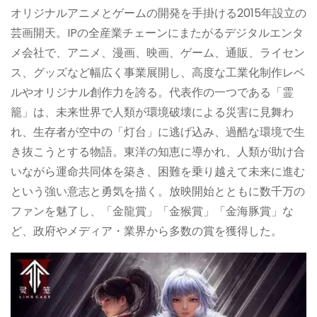
オリジナルアニメとゲームの開発を手掛ける2015年設立の
芸画開天。IPの全産業チェーンにまたがるデジタルエンタ
メ会社で、アニメ、漫画、映画、ゲーム、通販、ライセン
ス、グッズなど幅広く事業展開し、高度な工業化制作レベ
ルやオリジナル創作力を誇る。代表作の一つである「霊
籠」は、未来世界で人類が環境破壊による災害に見舞わ
れ、生存者が空中の「灯台」に逃げ込み、過酷な環境で生
き抜こうとする物語。東洋の知恵に導かれ、人類が助け合
いながら運命共同体を築き、困難を乗り越えて未来に進む
という強い意志と勇気を描く。放映開始とともに数千万の
ファンを魅了し、「金龍賞」「金猴賞」「金海豚賞」な
ど、政府やメディア・業界から多数の賞を獲得した。