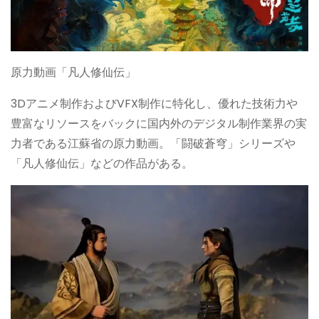
原力動画「凡人修仙伝」
3Dアニメ制作およびVFX制作に特化し、優れた技術力や
豊富なリソースをバックに国内外のデジタル制作業界の実
力者である江蘇省の原力動画。「闘破蒼穹」シリーズや
「凡人修仙伝」などの作品がある。