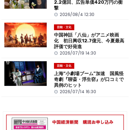
k
2.2億回、広告単価420万円の衝
撃
2026/08/4 12:30
芸能・文化
中国神話「八仙」がアニメ映画
化 初日興収12.7億元、今夏最高
評価で好発進
2026/07/19 14:30
芸能・文化
上海“小劇場ブーム”加速 国風怪
奇劇『聊斎・浮生窃』が口コミで
異例のヒット
2026/07/14 16:30