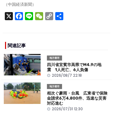
（中国経済新聞）
X
F
Li
W
C
S
a
n
e
o
h
c
e
C
p
ar
e
h
y
e
b
a
Li
関連記事
o
t
n
地方都市
o
k
四川省宜賓市高県でM4.9の地
k
震 1人死亡、6人負傷
2026/08/7 22:18
地方都市
相次ぐ豪雨・台風 広東省で保険
金請求6万4,800件、迅速な災害
対応進む
2026/07/31 12:30