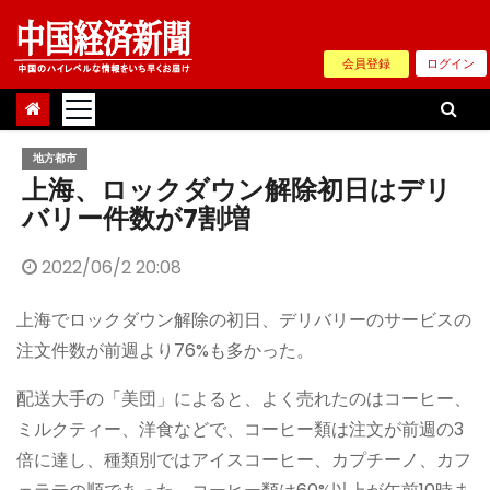
Skip
to
会員登録
ログイン
content
地方都市
上海、ロックダウン解除初日はデリ
バリー件数が7割増
2022/06/2 20:08
上海でロックダウン解除の初日、デリバリーのサービスの
注文件数が前週より76%も多かった。
配送大手の「美団」によると、よく売れたのはコーヒー、
ミルクティー、洋食などで、コーヒー類は注文が前週の3
倍に達し、種類別ではアイスコーヒー、カプチーノ、カフ