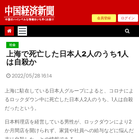
Skip
to
会員登録
ログイン
content
社会
上海で死亡した日本人2人のうち1人
は自殺か
2022/05/28 16:14
上海に駐在している日本人グループによると、コロナによ
るロックダウン中に死亡した日本人2人のうち、1人は自殺
だったという。
日本料理店を経営している男性が、ロックダウンにより2
か月間店を開けられず、家賃や社員への給与などに悩んだ