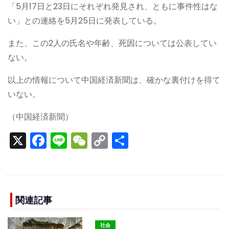
「5月17日と23日にそれぞれ発見され、ともに事件性はな
い」との連絡を5月25日に発表している。
また、この2人の氏名や年齢、死因については公表してい
ない。
以上の情報について中国経済新聞は、確かな裏付けを得て
いない。
（中国経済新聞）
X
F
Li
W
C
S
a
n
e
o
h
c
e
C
p
ar
e
h
y
e
b
a
Li
関連記事
o
t
n
社会