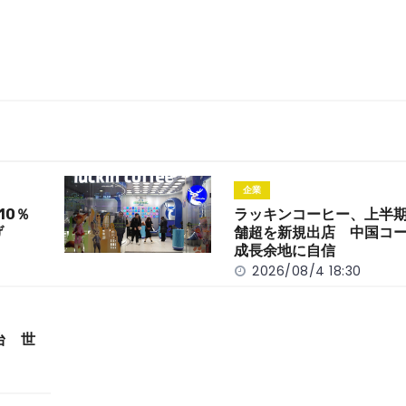
企業
10％
ラッキンコーヒー、上半期
げ
舗超を新規出店 中国コ
成長余地に自信
2026/08/4 18:30
台 世