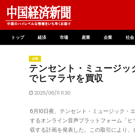
Skip
to
content
トップ
経済
市場
産業
企業
社会
企業
テンセント・ミュージック
でヒマラヤを買収
2025/06/11 11:30
6月10日夜、テンセント・ミュージック・
するオンライン音声プラットフォーム「ヒマ
収する計画を発表した。この取引により、