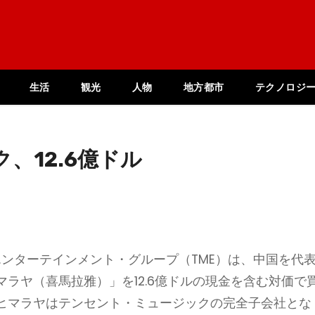
生活
観光
人物
地方都市
テクノロジ
、12.6億ドル
エンターテインメント・グループ（TME）は、中国を代
ラヤ（喜馬拉雅）」を12.6億ドルの現金を含む対価で
ヒマラヤはテンセント・ミュージックの完全子会社とな