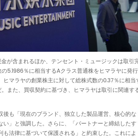
の現金が含まれるほか、テンセント・ミュージックは取引
の5.1986％に相当するAクラス普通株をヒマラヤに発
ヒマラヤの創業株主に対して総株式数の0.37％に相当
だ。また、買収契約に基づき、ヒマラヤは取引に関連す
収後も「現在のブランド、独立した製品運営、核心的な
ない」と強調した。さらに、「パートナーと締結したす
利も法律に基づいて保護される」と約束した。これによ