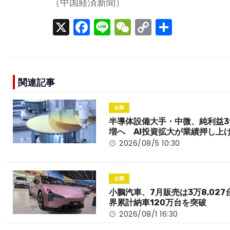
（中国経済新聞）
X
F
Li
W
C
S
a
n
e
o
h
c
e
C
p
ar
e
h
y
e
関連記事
b
a
Li
o
t
n
企業
o
k
半導体設備大手・中微、純利益3
増へ AI投資拡大が業績押し上
k
2026/08/5 10:30
企業
小鵬汽車、7月販売は3万8,027
界累計納車120万台を突破
2026/08/1 16:30