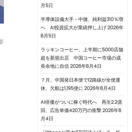
月5日
半導体設備大手・中微、純利益310％増
へ AI投資拡大が業績押し上げ
2026年
8月5日
影
ラッキンコーヒー、上半期に5000店舗
月
超を新規出店 中国コーヒー市場の成
長余地に自信
2026年8月4日
７月、中国発日本便で12路線が全便運
休、欠航は1,195便に
2026年8月4日
3
AI俳優がついに稼ぐ時代へ 再生2.2億
回、広告単価420万円の衝撃
2026年8
月4日