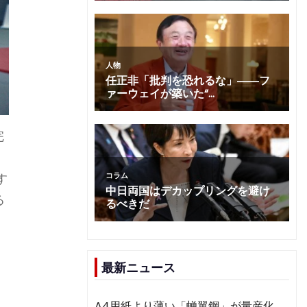
完
行
す
る
最新ニュース
A4用紙より薄い「蝉翼鋼」が量産化