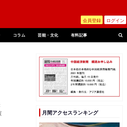
会員登録
ログイン
ー
コラム
芸能・文化
有料記事
表
月間アクセスランキング
買