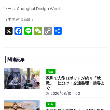
ソース: Shanghai Design Week
（中国経済新聞）
X
F
Li
W
C
S
a
n
e
o
h
c
e
C
p
ar
e
h
y
e
b
a
Li
関連記事
o
t
n
社会
o
k
深圳で人型ロボットが続々「就
k
職」 仕分け・交通整理・接客ま
で
2026/08/10 11:00
社会