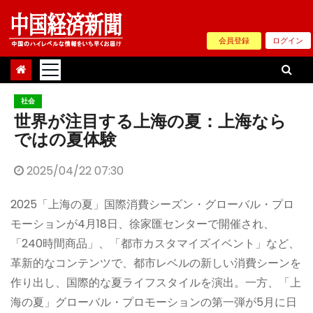
Skip
to
会員登録
ログイン
content
社会
世界が注目する上海の夏：上海なら
ではの夏体験
2025/04/22 07:30
2025「上海の夏」国際消費シーズン・グローバル・プロ
モーションが4月18日、徐家匯センターで開催され、
「240時間商品」、「都市カスタマイズイベント」など、
革新的なコンテンツで、都市レベルの新しい消費シーンを
作り出し、国際的な夏ライフスタイルを演出。一方、「上
海の夏」グローバル・プロモーションの第一弾が5月に日