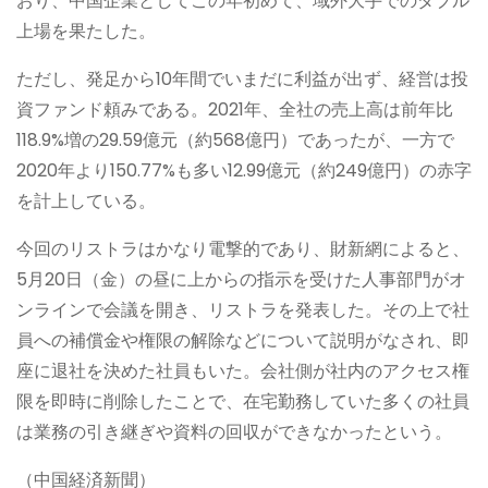
おり、中国企業としてこの年初めて、域外大手でのダブル
上場を果たした。
ただし、発足から10年間でいまだに利益が出ず、経営は投
資ファンド頼みである。2021年、全社の売上高は前年比
118.9%増の29.59億元（約568億円）であったが、一方で
2020年より150.77%も多い12.99億元（約249億円）の赤字
を計上している。
今回のリストラはかなり電撃的であり、財新網によると、
5月20日（金）の昼に上からの指示を受けた人事部門がオ
ンラインで会議を開き、リストラを発表した。その上で社
員への補償金や権限の解除などについて説明がなされ、即
座に退社を決めた社員もいた。会社側が社内のアクセス権
限を即時に削除したことで、在宅勤務していた多くの社員
は業務の引き継ぎや資料の回収ができなかったという。
（中国経済新聞）