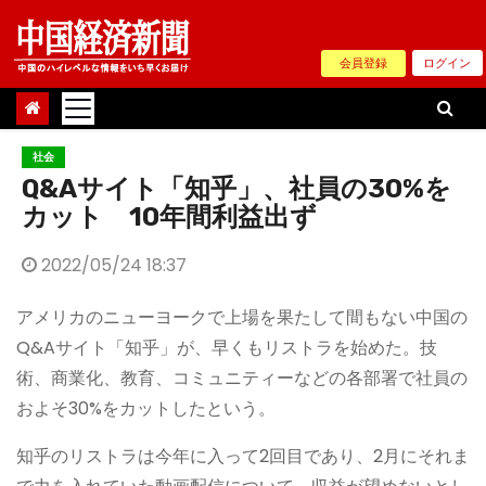
Skip
to
会員登録
ログイン
content
社会
Q&Aサイト「知乎」、社員の30%を
カット 10年間利益出ず
2022/05/24 18:37
アメリカのニューヨークで上場を果たして間もない中国の
Q&Aサイト「知乎」が、早くもリストラを始めた。技
術、商業化、教育、コミュニティーなどの各部署で社員の
およそ30%をカットしたという。
知乎のリストラは今年に入って2回目であり、2月にそれま