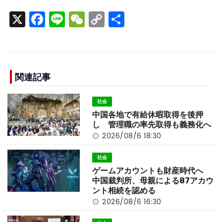
X
F
Li
W
C
S
a
n
e
o
h
c
e
C
p
ar
e
h
y
e
b
a
Li
関連記事
o
t
n
社会
o
k
中国各地で有給休暇取得を後押
k
し 管理職の率先取得も義務化へ
2026/08/6 18:30
社会
ゲームアカウントも財産時代へ
中国裁判所、母親による87アカウ
ント相続を認める
2026/08/6 16:30