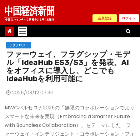
Skip
to
会員登録
ログイン
content
テクノロジー
ファーウェイ、フラグシップ・モデ
ル「IdeaHub ES3/S3」を発表、AI
をオフィスに導入し、どこでも
IdeaHubを利用可能に
2025/03/12 07:30
MWCバルセロナ2025の「無限のコラボレーションでより
スマートな未来を実現（Embracing a Smarter Future
with Boundless Collaboration）」をテーマにした「フ
ァーウェイ・インテリジェント・コラボレーション・フォ