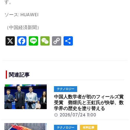
す。
ソース: HUAWEI
（中国経済新聞）
X
F
Li
W
C
S
a
n
e
o
h
c
e
C
p
ar
e
h
y
e
b
a
Li
関連記事
o
t
n
テクノロジー
o
k
中国人数学者が初のフィールズ賞
k
受賞 鄧煜氏と王虹氏が快挙、数
学界の歴史を塗り替える
2026/07/24 11:00
テクノロジー
有料記事