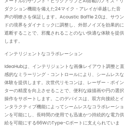
メートルのサウンド・ピックアップとAI搭載のノイズ・リ
ダクション機能を備えた24マイク・アレイが卓越した音
声の明瞭さを保証します。Acoustic Baffle 2.0は、サウン
ドの境界をダイナミックに調整し、外部ノイズを効果的に
遮断することで、邪魔されることのない快適な体験を提供
します。
インテリジェントなコラボレーション
IdeaHubは、インテリジェントな画像レイアウト調整と直
感的なミラーリング・コントロールにより、シームレスな
体験を提供します。次世代リモコンは、レーザー・ポイン
ターの精度を向上させることで、便利な線描画や円の選択
操作をサポートします。このデバイスは、双方向接続とイ
ンタラクティブ機能によってシームレスなコラボレーショ
ンを可能にし、長時間の使用でも迅速かつ持続的な電力供
給を可能にする66WのType-Cポートに支えられていま