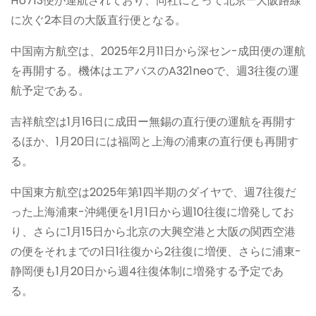
HU713便が運航されており、同社にとって北京—大阪路線
に次ぐ2本目の大阪直行便となる。
中国南方航空は、2025年2月11日から深セン-成田便の運航
を再開する。機体はエアバスのA321neoで、週3往復の運
航予定である。
吉祥航空は1月16日に成田ー無錫の直行便の運航を再開す
るほか、1月20日には福岡と上海の浦東の直行便も再開す
る。
中国東方航空は2025年第1四半期のダイヤで、週7往復だ
った上海浦東-沖縄便を1月1日から週10往復に増発してお
り、さらに1月15日から北京の大興空港と大阪の関西空港
の便をそれまでの1日1往復から2往復に増便、さらに浦東-
静岡便も1月20日から週4往復体制に増発する予定であ
る。