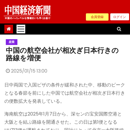
Skip
to
会員登録
ログイン
content
産業
中国の航空会社が相次ぎ日本行きの
路線を増便
2025/01/15 13:00
日中両国で入国ビザの条件が緩和された中、移動のピーク
となる春節を前にした中国では航空会社が相次ぎ日本行き
の便数拡大を発表している。
海南航空は2025年1月7日から、深センの宝安国際空港と
大阪とを結ぶ路線を開通させた。この日は第1便となる