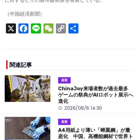
に対するビザの条件緩和策を発表している。
（中国経済新聞）
X
F
Li
W
C
S
a
n
e
o
h
c
e
C
p
ar
e
h
y
e
b
a
Li
関連記事
o
t
n
産業
o
k
ChinaJoy来場者数が過去最多
k
ゲームの祭典がAIロボット展示へ
進化
2026/08/6 14:30
産業
A4用紙より薄い「蝉翼鋼」が量
産化 中国、高機能鋼材で世界ト