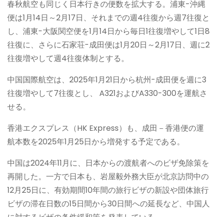
春秋航空も同じく日本行きの便数を拡大する。浦東-沖縄
便は1月14日～2月17日、それまでの週4往復から週7往復と
し、浦東-大阪関空便を1月14日から毎日1往復増やして1日8
往復に、さらに石家荘-成田便は1月20日～2月17日、週に2
往復増やして週4往復体制とする。
中国国際航空は、2025年1月21日から杭州-成田便を週に3
往復増やして7往復とし、 A321およびA330-300を運航さ
せる。
香港エクスプレス（HK Express）も、成田－香港便の運
航本数を2025年1月25日から増発する予定である。
中国は2024年11月に、日本からの渡航者へのビザ免除策を
再開した。一方で日本も、岩屋毅外務大臣が北京訪問中の
12月25日に、有効期間10年間の旅行ビザの新設や団体旅行
ビザの滞在日数の15日間から30日間への延長など、中国人