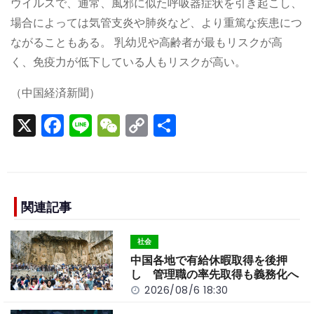
ウイルスで、通常、風邪に似た呼吸器症状を引き起こし、
場合によっては気管支炎や肺炎など、より重篤な疾患につ
ながることもある。 乳幼児や高齢者が最もリスクが高
く、免疫力が低下している人もリスクが高い。
（中国経済新聞）
X
F
Li
W
C
S
a
n
e
o
h
c
e
C
p
ar
e
h
y
e
b
a
Li
関連記事
o
t
n
社会
o
k
中国各地で有給休暇取得を後押
k
し 管理職の率先取得も義務化へ
2026/08/6 18:30