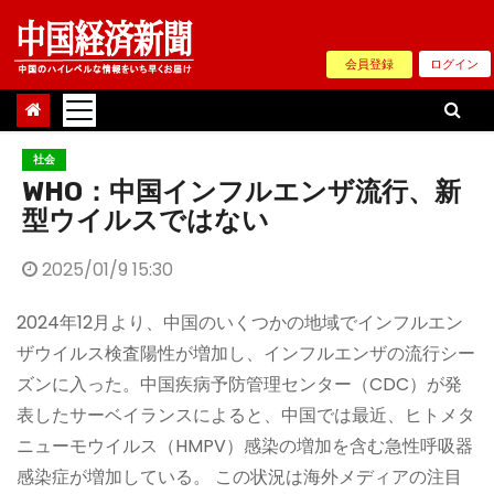
Skip
to
会員登録
ログイン
content
社会
WHO：中国インフルエンザ流行、新
型ウイルスではない
2025/01/9 15:30
2024年12月より、中国のいくつかの地域でインフルエン
ザウイルス検査陽性が増加し、インフルエンザの流行シー
ズンに入った。中国疾病予防管理センター（CDC）が発
表したサーベイランスによると、中国では最近、ヒトメタ
ニューモウイルス（HMPV）感染の増加を含む急性呼吸器
感染症が増加している。 この状況は海外メディアの注目