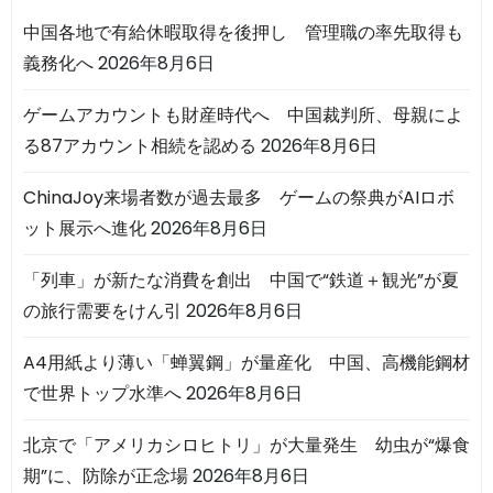
中国各地で有給休暇取得を後押し 管理職の率先取得も
義務化へ
2026年8月6日
ゲームアカウントも財産時代へ 中国裁判所、母親によ
る87アカウント相続を認める
2026年8月6日
ChinaJoy来場者数が過去最多 ゲームの祭典がAIロボ
ット展示へ進化
2026年8月6日
「列車」が新たな消費を創出 中国で“鉄道＋観光”が夏
の旅行需要をけん引
2026年8月6日
A4用紙より薄い「蝉翼鋼」が量産化 中国、高機能鋼材
で世界トップ水準へ
2026年8月6日
北京で「アメリカシロヒトリ」が大量発生 幼虫が“爆食
期”に、防除が正念場
2026年8月6日